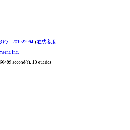
QQ：201922994
)
在线客服
senz Inc.
60489 second(s), 18 queries .