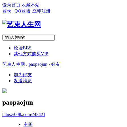
设为首页
收藏本站
登录
|
QQ登陆
|
立即注册
论坛
BBS
其他方式购买VIP
艺束人生网
›
paopaojun
›
好友
加为好友
发送消息
paopaojun
https://00lk.com/?48421
主题