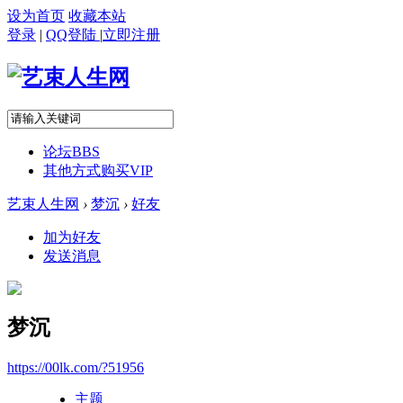
设为首页
收藏本站
登录
|
QQ登陆
|
立即注册
论坛
BBS
其他方式购买VIP
艺束人生网
›
梦沉
›
好友
加为好友
发送消息
梦沉
https://00lk.com/?51956
主题