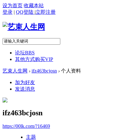
设为首页
收藏本站
登录
|
QQ登陆
|
立即注册
论坛
BBS
其他方式购买VIP
艺束人生网
›
ifz463bcjosn
›
个人资料
加为好友
发送消息
ifz463bcjosn
https://00lk.com/?16469
主题