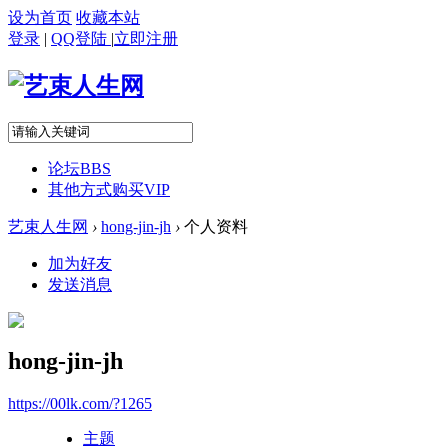
设为首页
收藏本站
登录
|
QQ登陆
|
立即注册
论坛
BBS
其他方式购买VIP
艺束人生网
›
hong-jin-jh
›
个人资料
加为好友
发送消息
hong-jin-jh
https://00lk.com/?1265
主题