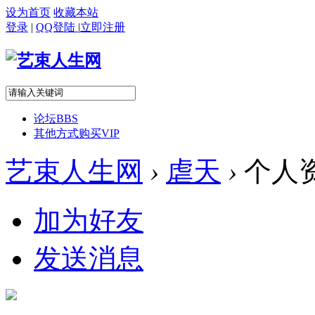
设为首页
收藏本站
登录
|
QQ登陆
|
立即注册
论坛
BBS
其他方式购买VIP
艺束人生网
›
虐天
›
个人
加为好友
发送消息