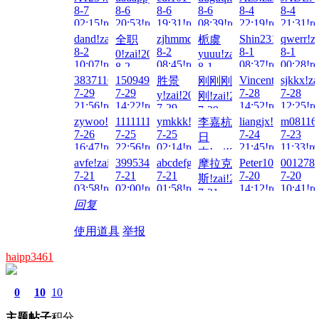
8-7
8-6
8-6
8-6
8-4
8-4
02:15!read!
20:53!read!
19:31!read!
08:39!read!
22:19!read!
21:31!re
dand!zai!2026-
zjhmmdou!zai!2026-
Shin231199!zai!
qwerr!z
全职
栀虞
8-2
8-2
8-1
8-1
0!zai!2026-
yuuu!zai!2026-
10:07!read!
08:45!read!
08:37!read!
00:28!re
8-2
8-1
08:48!read!
23:34!read!
3837116307!zai!2026-
1509494414!zai!2026-
Vincent1232!zai!
sjkkx!za
胜景
刚刚刚
7-29
7-29
7-28
7-28
y!zai!2026-
刚!zai!2026-
21:56!read!
14:22!read!
14:52!read!
12:25!re
7-29
7-29
03:08!read!
zywoo!zai!2026-
1111111aaa!zai!2026-
ymkkk!zai!2026-
liangjx!zai!2026-
m081163
李嘉杭
00:54!read!
7-26
7-25
7-25
7-24
7-23
日
16:47!read!
22:56!read!
02:14!read!
21:45!read!
11:33!re
本!zai!2026-
avfe!zai!2026-
3995342384!zai!2026-
abcdefghijklmn!zai!2026-
Peter100713!zai!
001278!
摩拉克
7-24
7-21
7-21
7-21
7-20
7-20
斯!zai!2026-
23:42!read!
03:58!read!
02:00!read!
01:58!read!
14:12!read!
10:41!re
7-21
回复
01:34!read!
使用道具
举报
haipp3461
0
10
10
主题
帖子
积分