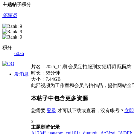
主题
帖子
积分
管理员
积分
6036
片名：2025_11期 会员定拍服刑女犯玥玥 阮阮
时长：55分钟
发消息
大小：7.44GB
此部视频为工作室和会员合拍作品，提供网站金
本帖子中包含更多资源
您需要
登录
才可以下载或查看，没有帐号？
立即
x
主题浏览记录
A123456...!zai!2026-
uauappy!zai!2026-
cui1014378065!zai!2026-
duguqiuse1!zai!2026-
Az3!zai!2026-
JADENG