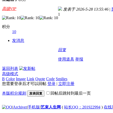
高级VIP
发表于 2026-5-28 13:55:46
|
1
积分
10
发消息
回复
使用道具
举报
返回列表
高级模式
B
Color
Image
Link
Quote
Code
Smilies
您需要登录后才可以回帖
登录
|
立即注册
本版积分规则
回帖后跳转到最后一页
发表回复
|
Archiver
|
手机版
|
艺束人生网
(
站长QQ：201922994
)
在线