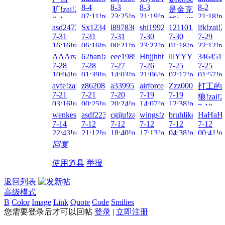
8-4
8-3
8-3
8-2
旷!zai!2026-
是金克
07:11!read!
23:25!read!
21:19!read!
21:18!re
8-4
斯!zai!2026-
asd247387010!zai!2026-
Sx1234567!zai!2026-
l897830689!zai!2026-
shi19921228!zai!2026-
1211012110!zai!
lfk!zai!
17:39!read!
8-3
7-31
7-31
7-31
7-30
7-30
7-29
01:50!read!
16:16!read!
06:16!read!
00:21!read!
23:22!read!
01:18!read!
22:12!re
AAArsmls!zai!2026-
62ban!zai!2026-
eee19890604!zai!2026-
Hhjjhhhjj!zai!2026-
lllYYY!zai!2026
3464511
7-28
7-28
7-27
7-26
7-25
7-25
10:04!read!
01:39!read!
14:03!read!
21:06!read!
02:17!read!
01:57!re
avfe!zai!2026-
z862084139!zai!2026-
a3399521!zai!2026-
airforce91166!zai!2026-
Zzz000!zai!2026
打工的
7-21
7-21
7-20
7-19
7-19
狼!zai!2
03:16!read!
00:25!read!
20:24!read!
14:07!read!
12:38!read!
7-19
wenkesheng!zai!2026-
asdf223344!zai!2026-
cgjiu!zai!2026-
wings!zai!2026-
bruhlikewhatami!
HaHaHa1
09:31!re
7-14
7-12
7-12
7-12
7-12
7-12
22:43!read!
21:12!read!
18:40!read!
17:13!read!
04:38!read!
00:41!re
回复
使用道具
举报
返回列表
高级模式
B
Color
Image
Link
Quote
Code
Smilies
您需要登录后才可以回帖
登录
|
立即注册