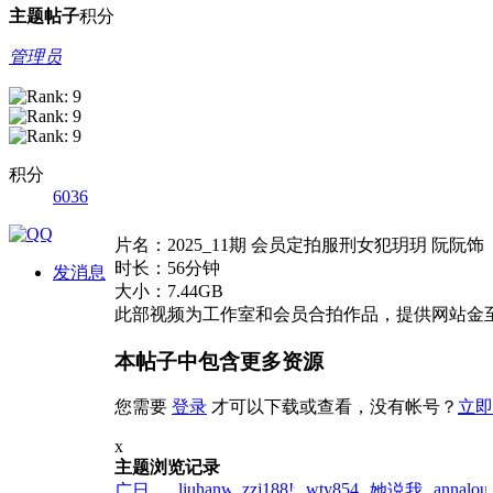
主题
帖子
积分
管理员
积分
6036
片名：2025_11期 会员定拍服刑女犯玥玥 阮阮
时长：56分钟
发消息
大小：7.44GB
此部视频为工作室和会员合拍作品，提供网站金
本帖子中包含更多资源
您需要
登录
才可以下载或查看，没有帐号？
立即
x
主题浏览记录
liuhanwei!zai!2026-
zzj188!zai!2026-
wty854414!zai!2026-
annalou
广日
她说我