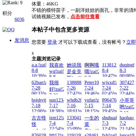
体重：46KG
不错的模特苗子，一副洋娃娃的面孔，非常的清
积分
试镜视频已发布，
点击前往查看
6036
本帖子中包含更多资源
发消息
您需要
登录
才可以下载或查看，没有帐号？
立即
x
主题浏览记录
a.a.!zai!2026-
1138123980!zai!
duqingf
我喜欢
她说我
啊啊哦
8-8
8-4
8-3
wq!zai!2026-
是金克
哦!zai!2026-
10:39!read!
10:47!read!
00:08!re
8-8
8-7
斯!zai!2026-
00:18!read!
62ban!zai!2026-
13888888888!zai!2026-
Peter100713!zai!2026-
wjxxd!zai!2026-
3074276
我很
04:53!read!
8-8
7-28
7-26
7-24
7-24
7-22
好!zai!2026-
00:17!read!
00:33!read!
17:42!read!
19:46!read!
02:45!read!
22:44!re
7-26
bsjshytjsgjxw!zai!2026-
sun123456789!zai!2026-
whdb2000!zai!2026-
yufan!zai!2026-
896476764@qq.c
小哥哥
23:42!read!
7-18
7-17
7-16
7-15
7-14
哟!zai!2
12:00!read!
18:38!read!
18:01!read!
18:15!read!
19:45!read!
7-13
jzm12!zai!2026-
133041497007!zai!2026-
shuhualin!zai!20
haohao1
古古怪
一生的
11:30!re
7-4
7-4
7-3
7-2
怪
菜
22:54!read!
15:09!read!
12:43!read!
21:14!re
gg!zai!2026-
鸟!zai!2026-
876028180!zai!2026-
ftft12!zai!2026-
1191193576!zai!2026-
a28461533!zai!2026-
fvh!zai!2026-
lance19
7-5