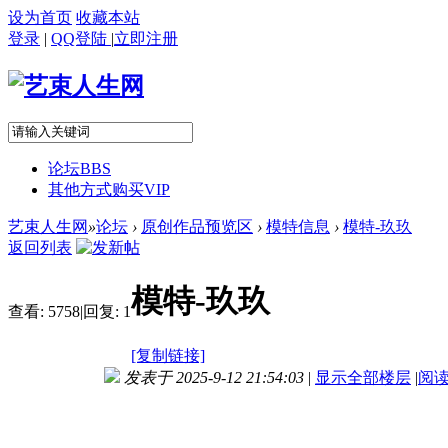
设为首页
收藏本站
登录
|
QQ登陆
|
立即注册
论坛
BBS
其他方式购买VIP
艺束人生网
»
论坛
›
原创作品预览区
›
模特信息
›
模特-玖玖
返回列表
模特-玖玖
查看:
5758
|
回复:
1
[复制链接]
发表于 2025-9-12 21:54:03
|
显示全部楼层
|
阅