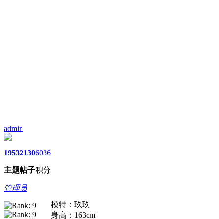
admin
1953
2130
6036
主题
帖子
积分
管理员
模特：玖玖
身高：163cm