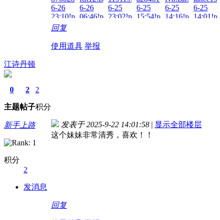
7-4
6-26
6-26
6-25
6-25
6-25
6-25
03:05!read!
12:04!read!
23:10!read!
06:46!read!
23:02!read!
15:54!read!
14:16!read!
14:01!re
回复
使用道具
举报
江诗丹顿
0
2
2
主题
帖子
积分
发表于 2025-9-22 14:01:58
|
显示全部楼层
新手上路
这个妹妹非常清秀，喜欢！！
积分
2
发消息
回复