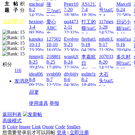
主
帖
积
micheal!zai!2026-
Peter100713!zai!2026-
AS1212!zai!2026-
1
Marcellis
张
8-2
7-20
7-4
6-24
号!zai!2026-
题
子
分
三!zai!2026-
14:35!read!
18:38!read!
18:26!read!
21:58!rea
7-4
7-30
金至尊VIP
17:01!read!
hexingyi!zai!2026-
qq447375477!zai!2026-
117meimu!zai!202
爱心
打工的
日记小
13:55!read!
3-4
2-11
1-28
ABC
狼!zai!2026-
姐!zai!20
00:39!read!
22:32!read!
14:57!read!
先
2-4
1-12
kapukota!zai!2025-
1275028915!zai!2025-
Evolver!zai!2025-
firebat!zai!2025-
mhgb32451!zai!20
soaii!zai
13:10!read!
04:07!rea
把!zai!2026-
10-13
10-10
9-23
9-18
9-17
9-16
2-20
23:29!read!
16:05!read!
23:36!read!
04:28!read!
21:20!read!
20:04!rea
22:18!read!
jimmyliucc!zai!2025-
2188015032!zai!2025-
wunji2013!zai!2025-
107033!zai!2025-
李嘉杭
多久时
8-25
8-25
8-24
8-20
日
间!zai!20
积分
20:45!read!
17:49!read!
22:16!read!
14:11!read!
8-19
本!zai!2025-
116
ideal0617!zai!2025-
synb666!zai!2025-
dfvbjjjygf158!zai!2025-
gulite!zai!2025-
大石
14:32!rea
8-24
8-8
8-7
8-6
8-2
头!zai!2025-
发消息
12:58!read!
09:25!read!
12:55!read!
04:36!read!
18:49!read!
8-2
回复
18:06!read!
使用道具
举报
返回列表
高级模式
B
Color
Image
Link
Quote
Code
Smilies
您需要登录后才可以回帖
登录
|
立即注册