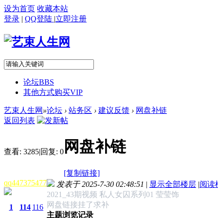
设为首页
收藏本站
登录
|
QQ登陆
|
立即注册
论坛
BBS
其他方式购买VIP
艺束人生网
»
论坛
›
站务区
›
建议反馈
›
网盘补链
返回列表
网盘补链
查看:
3285
|
回复:
0
[复制链接]
qq447375477
发表于 2025-7-30 02:48:51
|
显示全部楼层
|
阅读
2021_43期视频 私人女囚系列01 莹莹饰
网盘链接挂了求补
1
114
116
主题浏览记录