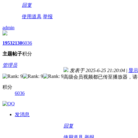
05:53!read!
22:16!read!
回复
使用道具
举报
admin
1953
2130
6036
主题
帖子
积分
管理员
发表于 2025-6-25 21:20:04
|
显
高级会员视频都已传至播放器，请
积分
6036
发消息
回复
使用道具
举报