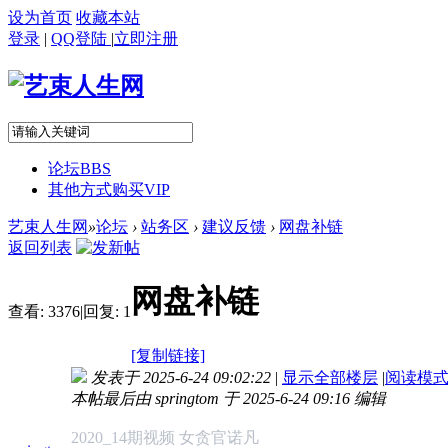
设为首页
收藏本站
登录
|
QQ登陆
|
立即注册
论坛
BBS
其他方式购买VIP
艺束人生网
»
论坛
›
站务区
›
建议反馈
›
网盘补链
返回列表
网盘补链
查看:
3376
|
回复:
1
[复制链接]
发表于 2025-6-24 09:02:22
|
显示全部楼层
|
阅读模
本帖最后由 springtom 于 2025-6-24 09:16 编辑
2020_14期视频 女贪官诺凡