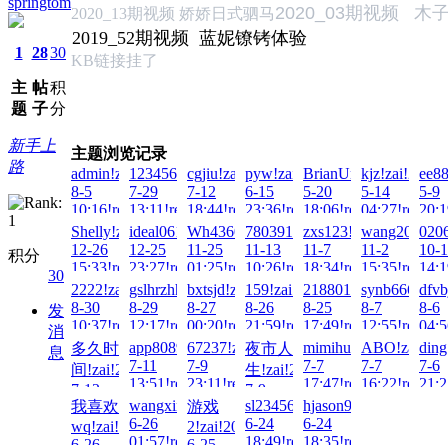
springtom
2020_03期视频 木
2020_13期视频 娇娇日式驷马
2019_52期视频 蓝妮镣铐体验
1
28
30
KB
链接挂了
主
帖
积
题
子
分
新手上
主题浏览记录
路
admin!zai!2026-
123456Q!zai!2026-
cgjiu!zai!2026-
pyw!zai!2026-
BrianUnwit!zai!2026-
kjz!zai!2026-
ee88
8-5
7-29
7-12
6-15
5-20
5-14
5-9
10:16!read!
13:11!read!
18:44!read!
23:36!read!
18:06!read!
04:27!read!
20:1
Shelly!zai!2025-
ideal0617!zai!2025-
Wh436016367!zai!2025-
78039199214!zai!2025-
zxs123!zai!2025-
wang2007!za
0206
12-26
12-25
11-25
11-13
11-7
11-2
10-
积分
15:33!read!
23:27!read!
01:25!read!
10:26!read!
18:34!read!
15:35!read!
14:1
30
2222!zai!2025-
gslhrzhhhh!zai!2025-
bxtsjd!zai!2025-
159!zai!2025-
2188015032!zai!2025-
synb666!zai!
dfvb
8-30
8-29
8-27
8-26
8-25
8-7
8-6
发
10:37!read!
12:17!read!
00:20!read!
21:59!read!
17:49!read!
12:55!read!
04:5
消
app80895458!zai!2025-
67237!zai!2025-
mimihuayuan2015!zai
ABO!zai!202
ding
多久时
夜市人
息
7-11
7-9
7-7
7-7
7-6
间!zai!2025-
生!zai!2025-
13:51!read!
23:11!read!
17:47!read!
16:22!read!
21:2
7-12
7-9
wangxingping!zai!2025-
sl23456!zai!2025-
hjason9000!zai!2025-
我喜欢
游戏
17:12!read!
00:02!read!
6-26
6-24
6-24
wq!zai!2025-
2!zai!2025-
01:57!read!
18:49!read!
18:35!read!
6-26
6-25