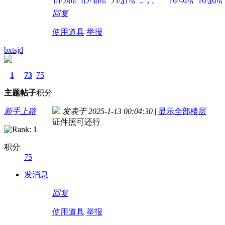
10:28!read!
02:30!read!
23:41!read!
19:59!read!
19:49!re
6-14
回复
21:47!read!
使用道具
举报
bxtsjd
1
73
75
主题
帖子
积分
新手上路
发表于 2025-1-13 00:04:30
|
显示全部楼层
证件照可还行
积分
75
发消息
回复
使用道具
举报