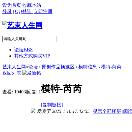
设为首页
收藏本站
登录
|
QQ登陆
|
立即注册
论坛
BBS
其他方式购买VIP
艺束人生网
»
论坛
›
原创作品预览区
›
模特信息
›
模特-芮芮
返回列表
模特-芮芮
查看:
10403
|
回复:
1
[复制链接]
发表于 2025-1-10 17:42:55
|
显示全部楼层
|
阅