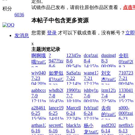
定拍。
试镜作品已发布，请前往原创作品区查看，
点击
积分
6036
本帖子中包含更多资源
您需要
登录
才可以下载或查看，没有帐号？
立即
发消息
x
主题浏览记录
?
12345wto!zai!2026-
dcg!zai!2026-
duqingfeiwu10!za
啊啊哦
全职
947?!zai!2026-
8-6
8-4
8-3
0!zai!20
哦!zai!2026-
8-6
09:54!read!
14:15!read!
00:09!read!
8-2
8-7
22:21!read!
08:43!re
wjy040823!zai!2026-
SaSa!zai!2026-
wang172@!zai!2026-
7107232
如梦似
刘文
04:54!read!
7-23
7-22
7-21
7-21
幻!zai!2026-
杰!zai!2026-
04:20!read!
12:14!read!
17:12!read!
00:04!re
7-22
7-21
aabbccdd!zai!2026-
whdb2000!zai!2026-
1990!zai!2026-
jshby!zai!2026-
jzm12!zai!2026-
1330414
15:02!read!
15:03!read!
7-9
7-8
7-7
7-6
7-4
7-4
17:11!read!
16:45!read!
10:10!read!
00:03!read!
22:56!read!
15:27!re
a28461533!zai!2026-
lance1996!zai!2026-
Marcellis!zai!2026-
fvh!zai!2026-
s000-
去你
6-25
6-25
6-24
6-24
000!zai
的!zai!2026-
15:56!read!
14:01!read!
22:24!read!
17:11!read!
6-23
6-24
05:19!re
arthas123456!zai!2026-
secretC!zai!2026-
black!zai!2026-
asdf20220122!za
netflix!
杨小
16:16!read!
6-16
6-16
6-15
6-14
6-13
龙!zai!2026-