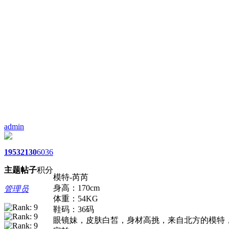
admin
1953
2130
6036
主题
帖子
积分
模特-芮芮
身高：170cm
管理员
体重：54KG
鞋码：36码
眼镜妹，皮肤白皙，身材高挑，来自北方的模特