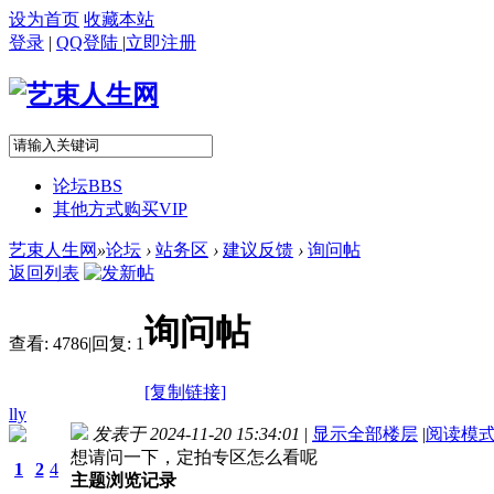
设为首页
收藏本站
登录
|
QQ登陆
|
立即注册
论坛
BBS
其他方式购买VIP
艺束人生网
»
论坛
›
站务区
›
建议反馈
›
询问帖
返回列表
询问帖
查看:
4786
|
回复:
1
[复制链接]
lly
发表于 2024-11-20 15:34:01
|
显示全部楼层
|
阅读模
想请问一下，定拍专区怎么看呢
1
2
4
主题浏览记录