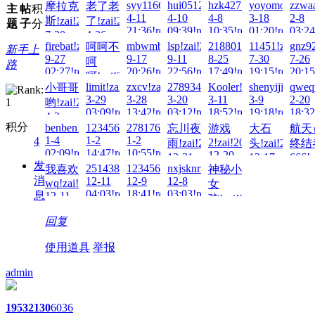
syy116688!zai!2026-
hui0512!zai!2026-
hzk427!zai!2026-
yoyomonkey80
zzwaa
摩拉克
老了老
主
帖
积
4-11
4-10
4-8
3-18
2-8
斯!zai!2026-
了!zai!2026-
题
子
分
21:36!read!
09:39!read!
10:35!read!
01:20!read!
03:24
7-20
4-26
firebat!zai!2025-
mbwmbwmbw!zai!2025-
lsp!zai!2025-
2188015032!zai!2025-
11451!zai!202
gnz92
呵呵不
12:53!read!
01:53!read!
新手上
9-27
9-17
9-11
8-25
7-30
7-26
呵
路
02:27!read!
20:26!read!
22:56!read!
17:49!read!
19:15!read!
20:15
呵!zai!2025-
limit!zai!2025-
zxcv!zai!2025-
2789344423!zai!2025-
Kooler!zai!2025-
shenyijie123!z
qweq
小哥哥
9-19
3-29
3-28
3-20
3-11
3-9
2-20
哟!zai!2025-
16:24!read!
03:09!read!
13:42!read!
03:12!read!
18:52!read!
19:18!read!
18:32
4-2
积分
benben!zai!2025-
123456789qwe!zai!2025-
278176976!zai!2025-
忘川夜
游戏
大石
航天
21:41!read!
1-4
1-2
1-2
4
2!zai!2024-
雨!zai!2024-
头!zai!2024-
终结
02:09!read!
14:47!read!
10:55!read!
12-20
12-31
12-17
666!z
发
04:46!read!
2514385417!zai!2024-
123456cao!zai!2024-
nxjsknrn!zai!2024-
我喜欢
神秘小
23:40!read!
20:56!read!
12-1
消
12-11
12-9
12-8
20:46
wq!zai!2024-
女
04:03!read!
18:41!read!
03:03!read!
息
12-11
孩!zai!2024-
06:45!read!
12-7
回复
21:03!read!
使用道具
举报
admin
1953
2130
6036