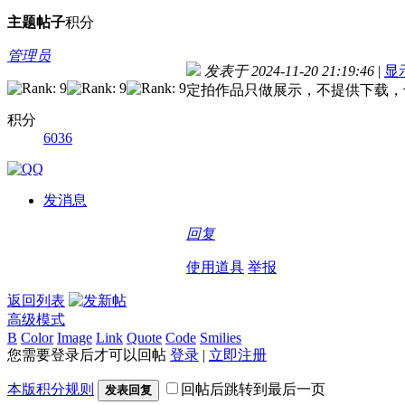
主题
帖子
积分
管理员
发表于 2024-11-20 21:19:46
|
显
定拍作品只做展示，不提供下载，
积分
6036
发消息
回复
使用道具
举报
返回列表
高级模式
B
Color
Image
Link
Quote
Code
Smilies
您需要登录后才可以回帖
登录
|
立即注册
本版积分规则
回帖后跳转到最后一页
发表回复