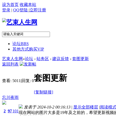
设为首页
收藏本站
登录
|
QQ登陆
|
立即注册
论坛
BBS
其他方式购买VIP
艺束人生网
»
论坛
›
站务区
›
建议反馈
›
套图更新
返回列表
套图更新
查看:
5011
|
回复:
0
[复制链接]
忘川夜雨
发表于 2024-10-2 00:16:13
|
显示全部楼层
|
阅读模
2
97
101
现在网站的图片大多是19年及之前的，希望更新视