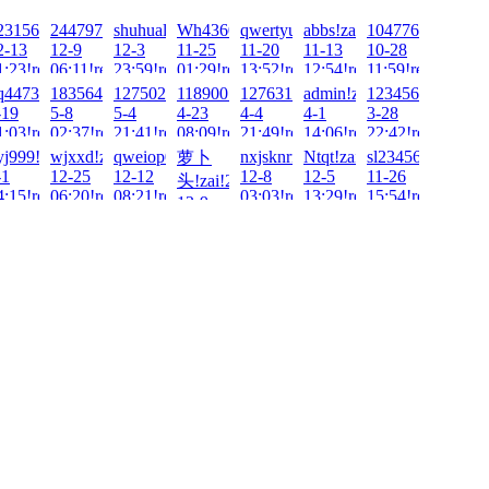
i!2025-
23156789!zai!2025-
2447973717!zai!2025-
shuhualin!zai!2025-
Wh436016367!zai!2025-
qwertyuiop100!zai!2025-
abbs!zai!2025-
1047762806!zai!
2-13
12-9
12-3
11-25
11-20
11-13
10-28
!
1:23!read!
06:11!read!
23:59!read!
01:29!read!
13:52!read!
12:54!read!
11:59!read!
ai!2025-
q447375477!zai!2025-
18356479636!zai!2025-
1275028915!zai!2025-
118900!zai!2025-
1276311426!zai!2025-
admin!zai!2025-
123456789aba!za
-19
5-8
5-4
4-23
4-4
4-1
3-28
!
1:03!read!
02:37!read!
21:41!read!
08:09!read!
21:49!read!
14:06!read!
22:42!read!
025-
!zai!2025-
yj999!zai!2025-
wjxxd!zai!2024-
qweiop002!zai!2024-
nxjsknrn!zai!2024-
Ntqt!zai!2024-
sl23456!zai!2024
萝卜
-1
12-25
12-12
12-8
12-5
11-26
头!zai!2024-
!
4:15!read!
06:20!read!
08:21!read!
03:03!read!
13:29!read!
15:54!read!
12-9
19:10!read!