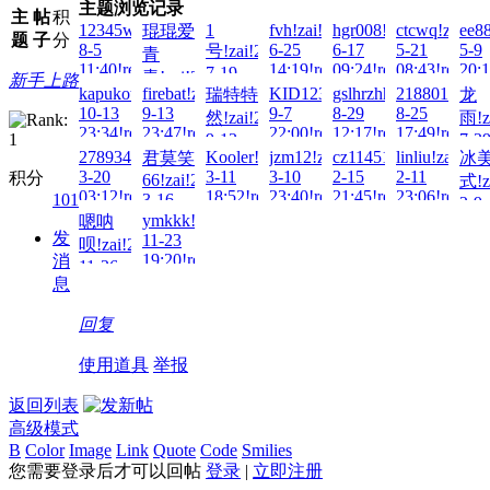
主题浏览记录
主
帖
积
12345wto!zai!2026-
1
fvh!zai!2026-
hgr008!zai!2026-
ctcwq!zai!20
ee88
琨琨爱
题
子
分
8-5
6-25
6-17
5-21
5-9
号!zai!2026-
青
11:40!read!
14:19!read!
09:24!read!
08:43!read!
20:1
7-19
青!zai!2026-
新手上路
13:21!read!
kapukota!zai!2025-
firebat!zai!2025-
KID123!zai!2025-
gslhrzhhhh!zai!2025-
2188015032!
瑞特特
龙
8-3
10-13
9-13
9-7
8-29
8-25
然!zai!2025-
雨!z
05:25!read!
23:34!read!
23:47!read!
22:00!read!
12:17!read!
17:49!read!
9-13
7-2
2789344423!zai!2025-
Kooler!zai!2025-
jzm12!zai!2025-
cz114514!zai!2025-
linliu!zai!202
君莫笑
冰
11:11!read!
11:5
3-20
3-11
3-10
2-15
2-11
积分
66!zai!2025-
式!z
03:12!read!
18:52!read!
23:40!read!
21:45!read!
23:06!read!
101
3-16
2-9
00:41!read!
ymkkk!zai!2024-
嗯呐
19:1
发
11-23
呗!zai!2024-
19:20!read!
消
11-26
息
00:21!read!
回复
使用道具
举报
返回列表
高级模式
B
Color
Image
Link
Quote
Code
Smilies
您需要登录后才可以回帖
登录
|
立即注册