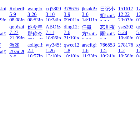
26-
Joila!zai!2026-
RobertEsode!zai!2026-
wanglong2025!zai!2026-
rxj5809!zai!2026-
378676539!zai!2026-
jksuki!zai!2026-
151617!za
1
日记小
5-9
3-26
3-10
3-9
3-6
12-22
1
姐!zai!2026-
9!read!
08:08!read!
08:53!read!
10:24!read!
09:01!read!
14:11!read!
23:03!read
0
1-12
zai!2025-
qop!zai!2025-
ABO!zai!2025-
ding123ding!zai!2025-
ysrs2025!z
q
你今年
任微
忘川夜
04:08!read!
7-27
7-11
7-6
5-24
5
ai!2025-
那你今
方!zai!2025-
雨!zai!2025-
21:39!read!
18:06!read!
21:19!read!
10:40!read
0
9
6-13
6-1
年!zai!2025-
5-
aoligei!zai!2025-
wy345581105!zai!2025-
qwee123456789!zai!2025-
arseftg!zai!2025-
76655382222!zai!2
278176976
x
美
游戏
0!read!
22:41!read!
08:45!read!
7-15
2-1
1-26
1-8
1-6
1-5
1-2
1
2!zai!2025-
ai!2025-
14:58!read!
10:57!read!
13:10!read!
10:10!read!
11:23!read!
10:24!read!
10:56!read
0
2-6
01:30!read!
2!read!