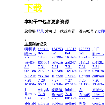
下载
本帖子中包含更多资源
您需要
登录
才可以下载或查看，没有帐号？
立即
x
主题浏览记录
antik1111!zai!2026-
1542538255!zai!2026-
1138123980!zai!2026-
1233331!zai!202
啊啊哦
广日
8-5
8-4
8-4
8-4
哦!zai!2026-
旷!zai!2
13:20!read!
23:39!read!
16:39!read!
16:24!read!
8-7
8-4
wty854414!zai!2026-
86560416!zai!2026-
lzfwzstuvw!zai!2026-
asd247387010!zai!2026-
q1a1z1w1e1!zai!
so112!z
05:07!read!
16:22!re
8-2
7-31
7-31
7-31
7-31
7-31
00:13!read!
21:23!read!
18:24!read!
16:14!read!
12:36!read!
03:07!re
AAArsmls!zai!2026-
xzx!zai!2026-
Jejdndksi!zai!2026-
1248990721!zai!2026-
Hhjjhhhjj!zai!202
cuffyou!
7-28
7-28
7-27
7-27
7-26
7-26
10:05!read!
00:51!read!
23:34!read!
07:51!read!
21:18!read!
12:43!re
1
wings!zai!2026-
lolololo!zai!2026-
犹犹豫
衣
京城少
7-18
7-16
号!zai!2026-
豫!zai!2026-
衣!zai!2026-
主!zai!2
15:30!read!
00:35!read!
7-18
7-18
7-15
7-15
23:21!read!
afdsfsfds!zai!2026-
cgjiu!zai!2026-
voldemort!zai!2026-
asdfasdf!zai!2026-
congtian
黑夜
00:07!read!
18:38!read!
18:00!re