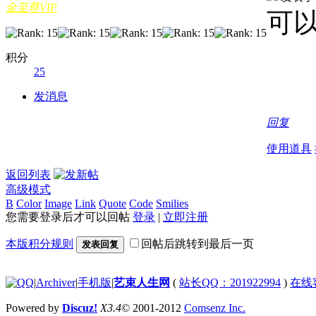
金至尊VIP
可
积分
25
发消息
回复
使用道具
返回列表
高级模式
B
Color
Image
Link
Quote
Code
Smilies
您需要登录后才可以回帖
登录
|
立即注册
本版积分规则
回帖后跳转到最后一页
发表回复
|
Archiver
|
手机版
|
艺束人生网
(
站长QQ：201922994
)
在线
Powered by
Discuz!
X3.4
© 2001-2012
Comsenz Inc.