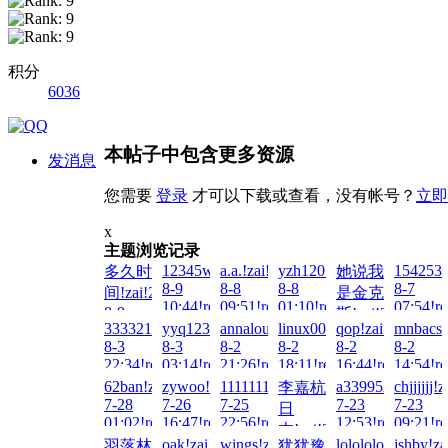
积分
6036
本帖子中包含更多资源
发消息
您需要
登录
才可以下载或查看，没有帐号？
立即
x
主题浏览记录
12345wto!zai!2026-
a.a.!zai!2026-
yzh1201..!zai!2026-
1542538
多久时
她说我
8-9
8-8
8-8
8-7
间!zai!2026-
是金克
10:44!read!
09:51!read!
01:10!read!
07:54!re
8-9
斯!zai!2026-
333321!zai!2026-
yyq123!zai!2026-
annalou666888!zai!2026-
linux0004!zai!2026-
qop!zai!2026-
mnbacs!
14:13!read!
8-7
8-3
8-3
8-2
8-2
8-2
8-2
23:57!read!
22:34!read!
03:14!read!
21:26!read!
18:11!read!
16:44!read!
14:54!re
62ban!zai!2026-
zywoo!zai!2026-
1111111aaa!zai!2026-
a3399521!zai!20
chjjjjjj!
李嘉杭
7-28
7-26
7-25
7-23
7-23
日
01:02!read!
16:47!read!
22:56!read!
12:53!read!
09:21!re
本!zai!2026-
oak!zai!2026-
wings!zai!2026-
lolololo!zai!2026
jshby!za
羽落林
犹犹豫