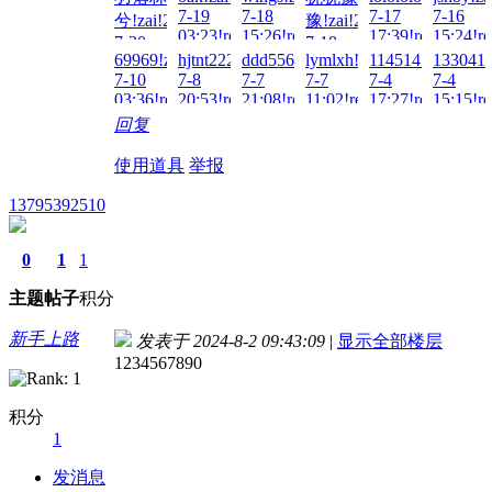
7-24
7-19
7-18
7-17
7-16
兮!zai!2026-
豫!zai!2026-
23:42!read!
03:23!read!
15:26!read!
17:39!read!
15:24!re
7-20
7-18
69969!zai!2026-
hjtnt2222!zai!2026-
ddd5566!zai!2026-
lymlxh!zai!2026-
114514114514!za
1330414
09:30!read!
00:05!read!
7-10
7-8
7-7
7-7
7-4
7-4
03:36!read!
20:53!read!
21:08!read!
11:02!read!
17:27!read!
15:15!re
回复
使用道具
举报
13795392510
0
1
1
主题
帖子
积分
新手上路
发表于 2024-8-2 09:43:09
|
显示全部楼层
1234567890
积分
1
发消息