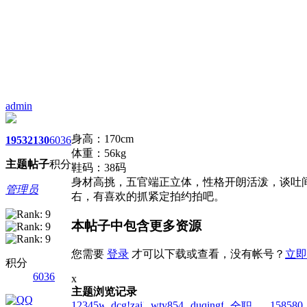
admin
身高：170cm
1953
2130
6036
体重：56kg
主题
帖子
积分
鞋码：38码
身材高挑，五官端正立体，性格开朗活泼，谈吐
管理员
右，有喜欢的抓紧定拍约拍吧。
本帖子中包含更多资源
您需要
登录
才可以下载或查看，没有帐号？
立即
积分
6036
x
主题浏览记录
12345wto!zai!2026-
dcg!zai!2026-
wty854414!zai!2026-
duqingfeiwu10!zai!2026-
1585806
全职