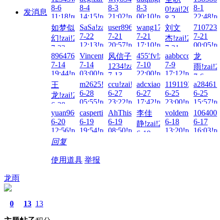
8-6
8-4
8-3
8-3
8-1
0!zai!2026-
发消息
11:18!read!
14:15!read!
21:02!read!
00:10!read!
22:48!re
8-2
08:43!read!
SaSa!zai!2026-
user8963!zai!2026-
wang172@!zai!2026-
7107232
如梦似
刘文
7-22
7-21
7-21
7-21
幻!zai!2026-
杰!zai!2026-
12:13!read!
20:57!read!
17:10!read!
00:05!re
7-22
7-21
896476764@qq.co!zai!2026-
Vincent1232!zai!2026-
455′fv!zai!2026-
aabbccdd!zai!202
风信子
龙
15:03!read!
15:03!read!
7-14
7-14
7-10
7-9
1234!zai!2026-
雨!zai!2
19:44!read!
03:00!read!
22:00!read!
17:12!read!
7-13
7-6
21:32!read!
m2625!zai!2026-
ccu!zai!2026-
adcxiaomeng!zai!2026-
1191193576!zai!
a284615
王
22:48!re
6-28
6-27
6-27
6-25
6-25
龙!zai!2026-
05:55!read!
23:22!read!
17:42!read!
23:00!read!
15:57!re
6-28
yuan960412!zai!2026-
caspertien!zai!2026-
AhThis!zai!2026-
voldemort!zai!20
1064000
李佳
09:28!read!
6-20
6-19
6-19
6-18
6-17
静!zai!2026-
12:56!read!
19:54!read!
08:50!read!
13:20!read!
16:03!re
6-19
回复
05:49!read!
使用道具
举报
龙雨
0
13
13