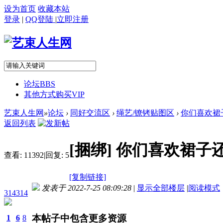
设为首页
收藏本站
登录
|
QQ登陆
|
立即注册
论坛
BBS
其他方式购买VIP
艺束人生网
»
论坛
›
同好交流区
›
绳艺/镣铐贴图区
›
你们喜欢裙
返回列表
[捆绑]
你们喜欢裙子
查看:
11392
|
回复:
5
[复制链接]
发表于 2022-7-25 08:09:28
|
显示全部楼层
|
阅读模式
314314
本帖子中包含更多资源
1
6
8