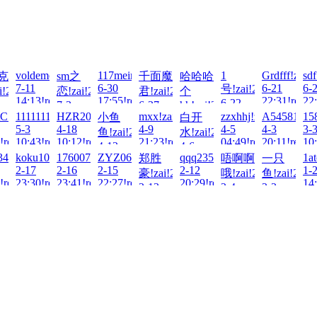
26-
voldemort!zai!2026-
117meimu!zai!2026-
1
Grdfff!zai!
sd
克
sm之
千面魔
哈哈哈
7-11
6-30
6-21
6-
号!zai!2026-
i!2026-
恋!zai!2026-
君!zai!2026-
个
14:13!read!
17:55!read!
22:31!read!
22:
6-22
7-3
6-27
hh!zai!2026-
20:29!read!
!2026-
tC!zai!2026-
1111111111!zai!2026-
HZR20081223!zai!2026-
mxx!zai!2026-
zzxhhj!zai!2026-
A5458111!z
15
小鱼
白开
!read!
20:25!read!
17:35!read!
6-27
5-3
4-18
4-9
4-5
4-3
3-
02:18!read!
鱼!zai!2026-
水!zai!2026-
!read!
10:43!read!
10:12!read!
21:23!read!
04:49!read!
20:11!read!
10:
4-12
4-6
26-
456!zai!2026-
koku100!zai!2026-
17600737829!zai!2026-
ZYZ06!zai!2026-
qqq2358388!zai!2026-
1a
郑胜
唔啊啊
一只
08:41!read!
08:52!read!
2-17
2-16
2-15
2-12
1-
豪!zai!2026-
哦!zai!2026-
鱼!zai!2026
!read!
23:30!read!
23:41!read!
22:27!read!
20:29!read!
14:
2-13
2-4
2-2
23:16!read!
23:47!read!
00:53!read!