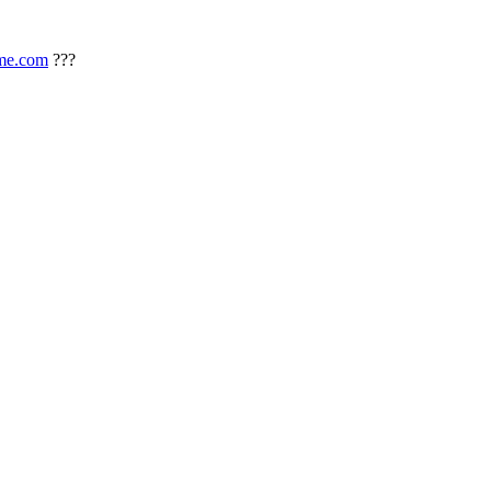
me.com
???