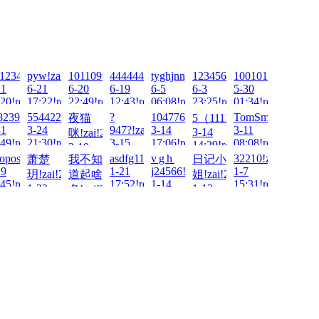
2026-
f123456.!zai!2026-
pyw!zai!2026-
101109tt!zai!2026-
444444!zai!2026-
tyghjnnj!zai!2026-
123456Q!zai!2026-
1001011..!zai!202
21
6-21
6-20
6-19
6-5
6-3
5-30
20!read!
17:22!read!
22:49!read!
12:43!read!
06:08!read!
23:25!read!
01:34!read!
ai!2026-
823904750!zai!2026-
554422!zai!2026-
?
1047762806!zai!2026-
TomSmith!zai!202
夜猫
5（11111）!zai!2026-
31
3-24
947?!zai!2026-
3-14
3-11
3-14
咪!zai!2026-
49!read!
21:30!read!
3-15
17:06!read!
08:08!read!
14:29!read!
3-19
13:03!read!
topos!zai!2026-
asdfg111!zai!2026-
v g h
32210!zai!2026-
萧楚
我不知
日记小
22:08!read!
29
1-21
j24566!zai!2026-
1-7
-
玥!zai!2026-
道起啥
姐!zai!2026-
45!read!
17:52!read!
1-14
15:31!read!
1-22
1-12
名!zai!2026-
20:32!read!
22:48!read!
01:51!read!
1-22
00:45!read!