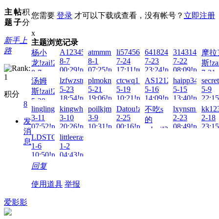
主
帖
积
您需要
登录
才可以下载或查看，没有帐号？
立即注册
题
子
分
x
新手上
主题浏览记录
路
A123456...!zai!2026-
atmmm!zai!2026-
li574567120!zai!2026-
641824693!zai!2026-
314314!zai!20
杨小
摩拉
8-7
8-1
7-24
7-23
7-22
龙!zai!2026-
斯!za
00:29!read!
07:25!read!
17:11!read!
23:24!read!
08:09!read!
8-7
7-21
lzfwzstuvw!zai!2026-
plmokn!zai!2026-
ctcwq1!zai!2026-
AS1212!zai!2026-
haipp3461!zai
secre
汤姆
09:22!read!
13:42
5-23
5-21
5-19
5-16
5-15
5-9
斯!zai!2026-
积分
18:54!read!
19:06!read!
10:21!read!
14:09!read!
13:40!read!
22:15
5-28
8
lingling!zai!2026-
kingwhole!zai!2026-
poilkjmnb!zai!2026-
Datou!zai!2026-
lxynsm!zai!20
kk123
不吃s
00:53!read!
3-11
3-10
3-9
2-25
2-23
2-18
的
发
07:52!read!
20:26!read!
10:31!read!
00:16!read!
08:49!read!
23:15
m!zai!2026-
消
LDSTG!zai!2026-
littleeras!zai!2026-
2-23
息
1-6
1-2
12:14!read!
10:50!read!
04:43!read!
回复
使用道具
举报
爱影影