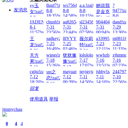
lluuf7!zai!2026-
ws756404577771!zai!2026-
a.a.!zai!2026-
?
yy玉
她说我
发消息
8-8
8-8
8-8
947?!za
女!zai!2026-
是金克
18:35!read!
14:58!read!
10:15!read!
8-6
8-9
斯!zai!2026-
21:58!re
JADENG22222!zai!2026-
chush!zai!2026-
aa826549777!zai!2026-
sl23456!zai!2026-
904404217!zai!2
dand!za
02:25!read!
8-7
8-1
7-31
7-31
7-31
7-31
7-29
22:37!read!
11:57!read!
23:56!read!
23:44!read!
07:58!read!
00:04!read!
13:30!re
sadkey2057!zai!2026-
lllYYY!zai!2026-
a3399521!zai!20
m081163
王
薇尔莉
7-25
7-25
7-23
7-23
龙!zai!2026-
特!zai!2026-
16:49!read!
02:46!read!
12:11!read!
11:33!re
7-26
7-24
wings!zai!2026-
lolololo!zai!2026-
wwbzbz!zai!2026
zjhmmdo
天方
犹犹豫
16:16!read!
02:01!read!
7-18
7-17
7-16
7-16
累!zai!2026-
豫!zai!2026-
15:26!read!
17:07!read!
23:51!read!
07:23!re
7-19
7-17
cgjiu!zai!2026-
mayuanwangan!zai!2026-
jgyjgyjgy!zai!2026-
jshby!zai!2026-
2447973
sm之
16:55!read!
23:51!read!
7-12
7-12
7-11
7-11
7-10
恋!zai!2026-
18:20!read!
00:39!read!
14:50!read!
14:10!read!
22:56!re
7-12
回复
01:04!read!
使用道具
举报
jimmychau
0
4
4