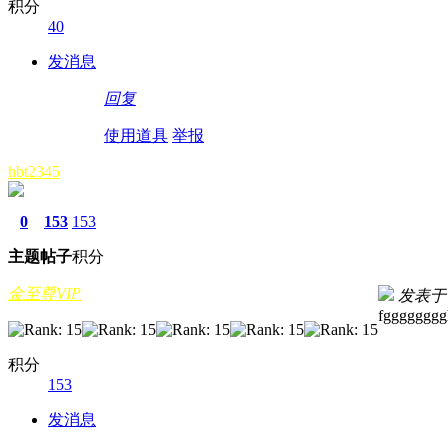
积分
40
发消息
回复
使用道具
举报
hbt2345
0
153
153
主题
帖子
积分
金至尊VIP
发表于 20
fgggggggg
积分
153
发消息