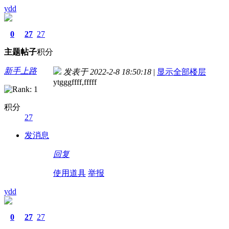
ydd
0
27
27
主题
帖子
积分
新手上路
发表于 2022-2-8 18:50:18
|
显示全部楼层
ytgggffff,fffff
积分
27
发消息
回复
使用道具
举报
ydd
0
27
27