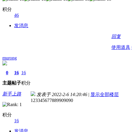
积分
46
发消息
回复
使用道具
murong
0
16
16
主题
帖子
积分
新手上路
发表于 2022-2-6 14:20:46
|
显示全部楼层
123345677889909090
积分
16
发消息