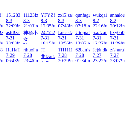
!2026-
8!zai!2026-
1512837271!zai!2026-
11123!zai!2026-
YFYZ!zai!2026-
zxl5!zai!2026-
qunfaguo666666!zai!2026-
wukqai!zai!2026-
annalou6668
8-3
8-3
8-3
8-3
8-3
8-2
8-2
!read!
22:09!read!
21:03!read!
12:35!read!
07:48!read!
07:18!read!
22:16!read!
20:12!read!
i!2026-
!zai!2026-
asfd!zai!2026-
242552!zai!2026-
Lucas!zai!2026-
Utopia!zai!2026-
a.a.!zai!2026-
hxy050923!z
神秘小
7-31
7-31
7-31
7-31
7-31
7-31
女
!read!
23:03!read!
18:15!read!
13:56!read!
13:05!read!
12:27!read!
11:29!read!
孩!zai!2026-
026-
80620!zai!2026-
HaHaHa123!zai!2026-
rthuolhgf!zai!2026-
1111111aaa!zai!2026-
62ban!zai!2026-
Jejdndksi!zai!2026-
zfshura!zai!
王
7-31
7-29
7-28
7-28
7-28
7-27
7-27
龙!zai!2026-
20:53!read!
!read!
06:43!read!
23:46!read!
20:29!read!
01:34!read!
23:22!read!
23:07!read!
7-28
22:46!read!