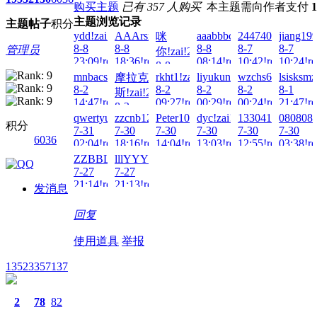
购买主题
已有 357 人购买
本主题需向作者支付
主题浏览记录
主题
帖子
积分
ydd!zai!2026-
AAArsmls!zai!2026-
aaabbbcccddd!zai!2026-
2447404194r!zai
jiang199
咪
8-8
8-8
8-8
8-7
8-7
管理员
你!zai!2026-
23:09!read!
18:36!read!
08:14!read!
10:42!read!
10:24!re
8-8
mnbacs!zai!2026-
rkht1!zai!2026-
liyukun719!zai!2026-
wzchs666!zai!20
lsisksm
摩拉克
13:22!read!
8-2
8-2
8-2
8-2
8-1
斯!zai!2026-
14:47!read!
09:27!read!
00:29!read!
00:24!read!
21:47!re
8-2
qwertyuioppoiuy!zai!2026-
zzcnb123!zai!2026-
Peter100713!zai!2026-
dyc!zai!2026-
133041497007!za
080808:
14:46!read!
积分
7-31
7-30
7-30
7-30
7-30
7-30
6036
02:04!read!
18:16!read!
14:04!read!
13:03!read!
12:55!read!
03:38!re
ZZBBLL!zai!2026-
lllYYY!zai!2026-
7-27
7-27
21:14!read!
21:13!read!
发消息
回复
使用道具
举报
13523357137
2
78
82