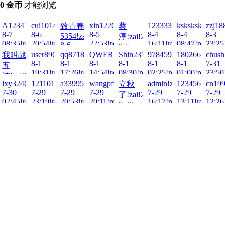
10 金币
才能浏览
!2026-
2!zai!2026-
A123456...!zai!2026-
cui1014378065!zai!2026-
xin122698!zai!2026-
1233331!zai!2026-
ksksksksks!zai
zzj18
致青春
蔡
8-7
8-6
8-5
8-4
8-4
8-3
5354!zai!2026-
淳!zai!2026-
ad!
08:35!read!
20:54!read!
22:53!read!
16:11!read!
08:47!read!
23:25
8-6
8-5
02:03!read!
26-
zmx!zai!2026-
user8963!zai!2026-
qq871846365!zai!2026-
QWER000!zai!2026-
Shin231199!zai!2026-
978459211!zai!2026-
1802667552!za
chush
我叫战
15:43!read!
8-1
8-1
8-1
8-1
8-1
8-1
7-31
五
ad!
19:31!read!
17:26!read!
14:54!read!
08:30!read!
02:25!read!
01:00!read!
23:50
渣!zai!2026-
i!2026-
!zai!2026-
lxy3246163!zai!2026-
1211012110!zai!2026-
a3399521!zai!2026-
wangpf1018!zai!2026-
admin!zai!2026-
123456Q!zai!2
cn199
立秋
8-1
7-30
7-29
7-29
7-29
7-29
7-29
7-29
了!zai!2026-
20:56!read!
ad!
02:45!read!
23:19!read!
20:53!read!
20:11!read!
16:17!read!
13:11!read!
12:26
7-29
17:44!read!