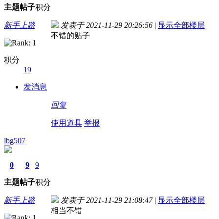
主题
帖子
积分
新手上路
发表于 2021-11-29 20:26:56
|
显示全部楼层
不错的贴子
积分
19
发消息
回复
使用道具
举报
lbg507
0
9
9
主题
帖子
积分
新手上路
发表于 2021-11-29 21:08:47
|
显示全部楼层
相当不错