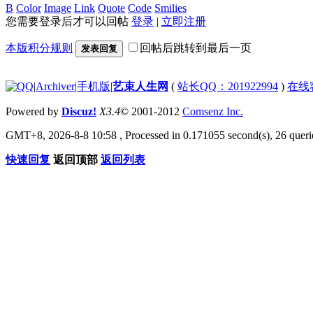
B
Color
Image
Link
Quote
Code
Smilies
您需要登录后才可以回帖
登录
|
立即注册
本版积分规则
回帖后跳转到最后一页
发表回复
|
Archiver
|
手机版
|
艺束人生网
(
站长QQ：201922994
)
在线
Powered by
Discuz!
X3.4
© 2001-2012
Comsenz Inc.
GMT+8, 2026-8-8 10:58
, Processed in 0.171055 second(s), 26 querie
快速回复
返回顶部
返回列表