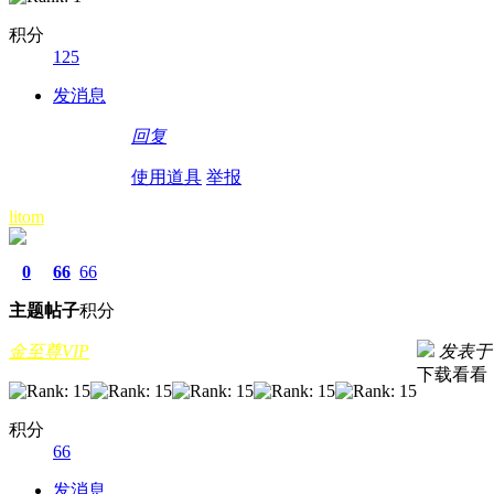
积分
125
发消息
回复
使用道具
举报
litom
0
66
66
主题
帖子
积分
金至尊VIP
发表于 20
下载看看
积分
66
发消息