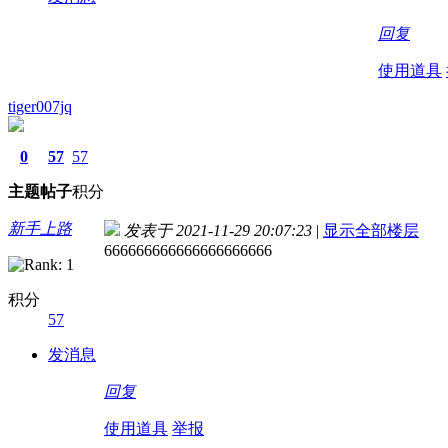
回复
使用道具
tiger007jq
0
57
57
主题
帖子
积分
新手上路
发表于 2021-11-29 20:07:23
|
显示全部楼层
666666666666666666666
积分
57
发消息
回复
使用道具
举报