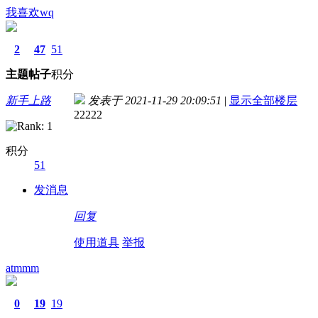
我喜欢wq
2
47
51
主题
帖子
积分
新手上路
发表于 2021-11-29 20:09:51
|
显示全部楼层
22222
积分
51
发消息
回复
使用道具
举报
atmmm
0
19
19