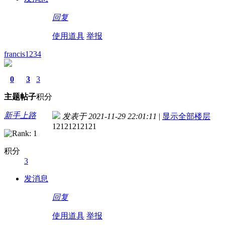
回复
使用道具
举报
francis1234
0
3
3
主题
帖子
积分
新手上路
发表于 2021-11-29 22:01:11
|
显示全部楼层
12121212121
积分
3
发消息
回复
使用道具
举报