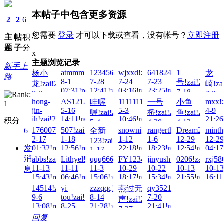
本帖子中包含更多资源
2
2
6
您需要
登录
才可以下载或查看，没有帐号？
立即注册
主
帖
积
题
子
分
x
主题浏览记录
新手上
atmmm!zai!2026-
123456Q!zai!2026-
wjxxd!zai!2026-
641824693!zai!2026-
1
杨小
龙
路
8-1
7-28
7-24
7-23
号!zai!2026-
龙!zai!2026-
崎!za
07:31!read!
12:41!read!
03:16!read!
23:25!read!
7-18
8-8
7-3
03:49!read!
hong-
AS1212!zai!2026-
1111111111!zai!2026-
mxx!z
哇喔
一号
小鱼
15:36!read!
19:51
jin-
5-16
5-3
4-9
喔!zai!2026-
桥!zai!2026-
鱼!zai!2026-
jh!zai!2026-
14:11!read!
10:46!read!
21:26
积分
5-4
4-30
4-12
5-28
17600737829!zai!2026-
507!zai!2026-
snownight!zai!2026-
rangerthelone!zai!2026-
Dream2!zai!2
minth
6
全新
17:20!read!
16:19!read!
08:45!read!
11:49!read!
2-17
1-18
1-12
1-6
12-29
12-2
123!zai!2026-
发
01:32!read!
12:56!read!
22:18!read!
18:23!read!
12:54!read!
04:17
1-17
消
16:42!read!
abbs!zai!2025-
Lithyel!zai!2025-
qqq666ppp!zai!2025-
FY12345!zai!2025-
jinyush!zai!2025-
0206!zai!2025
rxj58
11-13
11-11
11-3
10-29
10-22
10-13
10-1
息
15:43!read!
06:46!read!
15:06!read!
18:17!read!
15:34!read!
21:55!read!
16:11
14514!zai!2025-
yi
zzzqqq!zai!2025-
qy3521!zai!2025-
燕过无
9-6
tou!zai!2025-
8-14
7-20
声!zai!2025-
13:08!read!
8-25
21:28!read!
21:41!read!
7-27
15:16!read!
回复
14:02!read!