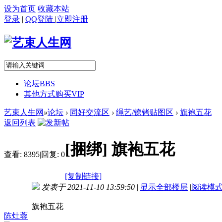
设为首页
收藏本站
登录
|
QQ登陆
|
立即注册
论坛
BBS
其他方式购买VIP
艺束人生网
»
论坛
›
同好交流区
›
绳艺/镣铐贴图区
›
旗袍五花
返回列表
[捆绑]
旗袍五花
查看:
8395
|
回复:
0
[复制链接]
发表于 2021-11-10 13:59:50
|
显示全部楼层
|
阅读模
旗袍五花
陈灶蓉