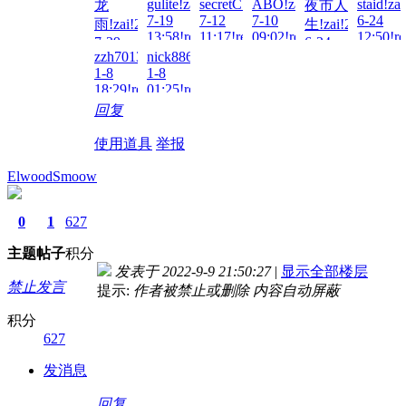
gulite!zai!2025-
secretC!zai!2025-
ABO!zai!2025-
staid!za
龙
夜市人
00:45!re
7-19
7-12
7-10
6-24
雨!zai!2025-
生!zai!2025-
13:58!read!
11:17!read!
09:02!read!
12:50!re
7-29
6-24
zzh701318!zai!2025-
nick8866!zai!2025-
22:27!read!
23:13!read!
1-8
1-8
18:29!read!
01:25!read!
回复
使用道具
举报
ElwoodSmoow
0
1
627
主题
帖子
积分
发表于 2022-9-9 21:50:27
|
显示全部楼层
禁止发言
提示:
作者被禁止或删除 内容自动屏蔽
积分
627
发消息
回复