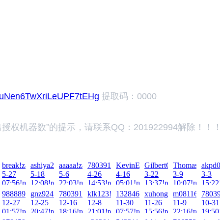
1nIuNen6TwXriLeUPF7tEHg
提取码：0000
权机器数”的提示，请联系QQ：201922994解除！！
026-
Cib!zai!2026-
break!zai!2026-
ashiya2018!zai!2026-
aaaaa!zai!2026-
78039198214777!zai!2026-
KevinEralt!zai!2026-
GilbertGek!zai!2026-
ThomasDeare!z
akpd0
5-27
5-18
5-6
4-26
4-16
3-22
3-9
3-3
ad!
07:56!read!
12:08!read!
22:03!read!
14:53!read!
05:01!read!
13:37!read!
10:07!read!
15:22
25-
988889999!zai!2025-
gnz924!zai!2025-
78039199214!zai!2025-
klk123!zai!2025-
1328463851!zai!2025-
xuhongxing!zai!2025-
m081163!zai!2
78039
12-27
12-25
12-16
12-8
11-30
11-26
11-9
10-31
025-
01:57!read!
20:47!read!
18:16!read!
21:01!read!
07:57!read!
15:56!read!
22:16!read!
19:50