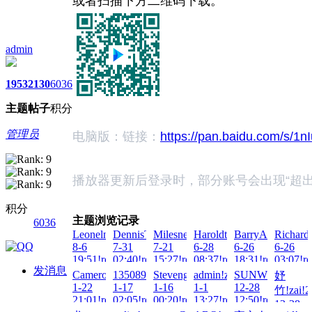
或者扫描下方二维码下载。
admin
1953
2130
6036
主题
帖子
积分
管理员
电脑版：
链接：
https://pan.baidu.com/s/
播放器更新后登录时，部分账号会出现“超出授
积分
主题浏览记录
6036
Leonelnug!zai!2026-
DennisTrogs!zai!2026-
Milesnen!zai!2026-
Haroldtes!zai!2026-
BarryAledy!zai!2
Richard
8-6
7-31
7-21
6-28
6-26
6-26
19:51!read!
02:40!read!
15:27!read!
08:37!read!
18:31!read!
03:07!re
发消息
CameronPreOg!zai!2026-
13508911666!zai!2026-
Stevenguep!zai!2026-
admin!zai!2026-
SUNWIN!zai!20
妤
1-22
1-17
1-16
1-1
12-28
竹!zai!2
21:01!read!
02:05!read!
00:20!read!
13:27!read!
12:50!read!
12-28