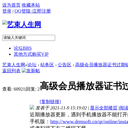
设为首页
收藏本站
登录
|
QQ登陆
|
立即注册
论坛
BBS
其他方式购买VIP
艺束人生网
»
论坛
›
站务区
›
公告区
›
高级会员播放器证书过期
返回列表
高级会员播放器证书
查看:
60921
|
回复:
2
[复制链接]
发表于 2021-11-9 15:19:02
|
显示全部楼层
|
阅
近期播放器更新，遇到手机播放器不能打开
手机版：
http://www.drmsoft.cn/qr/online/insta