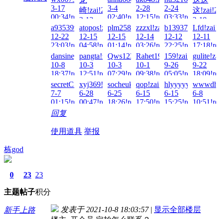
00:54!read!
3-17
3-4
2-28
2-24
崎!zai!2026-
这!zai!2
00:34!read!
02:40!read!
12:15!read!
03:33!read!
3-12
2-19
a935399479!zai!2025-
atopos!zai!2025-
plm258!zai!2025-
zzzxl!zai!2025-
b1393757660!zai
Lfd!zai
00:55!read!
19:49!re
12-22
12-15
12-15
12-14
12-12
12-11
23:03!read!
04:58!read!
01:14!read!
03:26!read!
22:25!read!
17:18!re
dansiney!zai!2025-
pangta!zai!2025-
Qws123!zai!2025-
Rahet1996!zai!2025-
159!zai!2025-
gulite!z
10-8
10-3
10-3
10-1
9-26
9-22
18:37!read!
12:51!read!
07:29!read!
09:38!read!
05:05!read!
18:09!re
secretC!zai!2025-
xyj369!zai!2025-
socheukin2!zai!2025-
qop!zai!2025-
hlyyyyyl!zai!202
wwwdh!
7-7
6-28
6-25
6-15
6-15
6-8
01:15!read!
00:47!read!
18:26!read!
17:50!read!
15:25!read!
10:51!re
回复
使用道具
举报
栋god
0
23
23
主题
帖子
积分
发表于 2021-10-8 18:03:57
|
显示全部楼层
新手上路