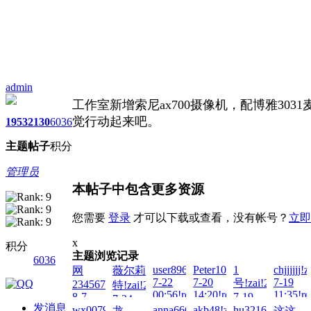
admin
工作室新增索尼ax700摄像机，配博雅303
觉行动起来吧。
1953
2130
6036
主题
帖子
积分
管理员
本帖子中包含更多资源
您需要
登录
才可以下载或查看，没有帐号？
立即
x
积分
主题浏览记录
6036
user8963!zai!2026-
Peter100713!zai!2026-
1
chjjjjjj!
网
薇尔莉
7-22
7-20
7-19
号!zai!2026-
23456789!zai!2026-
特!zai!2026-
00:56!read!
14:20!read!
11:35!re
8-7
7-19
7-24
发消息
12:47!read!
13:33!read!
wx007911!zai!2026-
anna666888!zai!2026-
akb48!zai!2026-
hu321644451!zai
龙
这这