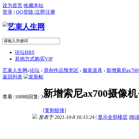
设为首页
收藏本站
登录
|
QQ登陆
|
立即注册
论坛
BBS
其他方式购买VIP
艺束人生网
»
论坛
›
原创作品预览区
›
服装道具
›
新增索尼ax70
返回列表
新增索尼ax700摄像机
查看:
10088
|
回复:
3
[复制链接]
发表于 2021-10-8 16:15:24
|
显示全部楼层
|
阅