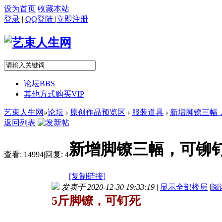
设为首页
收藏本站
登录
|
QQ登陆
|
立即注册
论坛
BBS
其他方式购买VIP
艺束人生网
»
论坛
›
原创作品预览区
›
服装道具
›
新增脚镣三幅
返回列表
新增脚镣三幅，可铆
查看:
14994
|
回复:
4
[复制链接]
发表于 2020-12-30 19:33:19
|
显示全部楼层
|
阅
5斤脚镣，可钉死