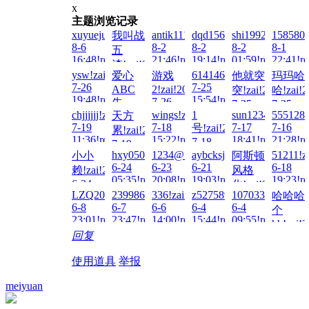
x
主题浏览记录
xuyuejun!zai!2026-
antik1111!zai!2026-
dqd15627860451!zai!2026
shi19921228!zai!
1585806
我叫战
8-6
8-2
8-2
8-2
8-1
五
16:48!read!
21:46!read!
19:14!read!
01:59!read!
22:41!re
渣!zai!2026-
ysw!zai!2026-
614146770!zai!2026-
爱心
游戏
他就突
玛玛哈
8-4
7-26
7-25
ABC
2!zai!2026-
突!zai!2026-
哈!zai!2
13:48!read!
19:48!read!
15:54!read!
7-26
先
7-25
7-25
00:31!read!
chjjjjjj!zai!2026-
wings!zai!2026-
1
sun123456789!za
555128!
天方
11:30!read!
00:59!re
把!zai!2026-
7-19
7-18
7-17
7-16
号!zai!2026-
累!zai!2026-
7-26
11:36!read!
15:22!read!
18:41!read!
21:28!re
7-18
14:06!read!
7-19
03:36!read!
hxy050923!zai!2026-
1234@56!zai!2026-
aybcksj!zai!2026-
51211!z
小小
阿斯顿
03:34!read!
6-24
6-23
6-21
6-18
赖!zai!2026-
风格
05:35!read!
20:08!read!
19:03!read!
19:23!re
6-24
化!zai!2026-
LZQ2025!zai!2026-
2399866057!zai!2026-
336!zai!2026-
z527589766!zai!2026-
107033!zai!2026
哈哈哈
14:15!read!
6-19
6-8
6-7
6-6
6-4
6-4
个
14:32!read!
23:01!read!
23:47!read!
14:00!read!
15:44!read!
09:55!read!
hh!zai!2
回复
6-3
21:17!re
使用道具
举报
meiyuan