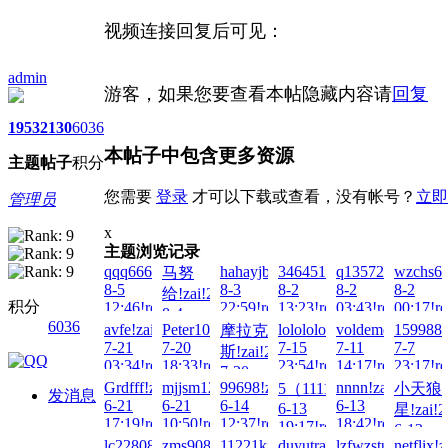
视频连接回复后可见：
admin
游客，如果您要查看本帖隐藏内容请
回复
1953
2130
6036
本帖子中包含更多资源
主题
帖子
积分
您需要
登录
才可以下载或查看，没有帐号？
立即
管理员
x
主题浏览记录
qqq666ppp!zai!2026-
hahayjb!zai!2026-
3464511848!zai!2026-
q135725!zai!202
wzchs66
马努
8-5
8-3
8-2
8-2
8-2
给!zai!2026-
积分
12:46!read!
22:59!read!
13:23!read!
03:43!read!
00:17!re
8-4
6036
avfe!zai!2026-
Peter100713!zai!2026-
lolololo!zai!2026-
voldemort!zai!20
1599885
摩拉克
00:01!read!
7-21
7-20
7-15
7-11
7-7
斯!zai!2026-
03:34!read!
18:33!read!
23:54!read!
14:17!read!
23:17!re
7-20
Grdfff!zai!2026-
mjjsm123!zai!2026-
99698!zai!2026-
nnnn!zai!2026-
5（11111）!zai!2026-
小天狼
13:40!read!
发消息
6-21
6-21
6-14
6-13
6-13
星!zai!2
17:19!read!
10:50!read!
12:37!read!
18:42!read!
19:17!read!
6-13
lc2280832!zai!2026-
zms908769129!zai!2026-
11221king!zai!2026-
duyutracy!zai!2026-
lzfwzstuvw!zai!2
netflix!
00:11!re