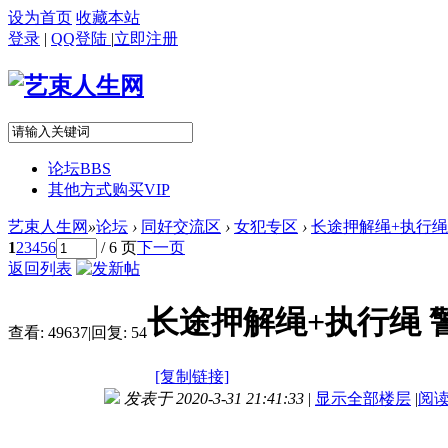
设为首页
收藏本站
登录
|
QQ登陆
|
立即注册
论坛
BBS
其他方式购买VIP
艺束人生网
»
论坛
›
同好交流区
›
女犯专区
›
长途押解绳+执行绳
1
2
3
4
5
6
/ 6 页
下一页
返回列表
长途押解绳+执行绳 
查看:
49637
|
回复:
54
[复制链接]
发表于 2020-3-31 21:41:33
|
显示全部楼层
|
阅