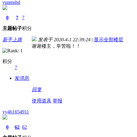
yunmsbd
0
7
7
主题
帖子
积分
新手上路
发表于 2020-4-1 22:39:24
|
显示全部楼层
谢谢楼主，辛苦啦！！
积分
7
发消息
回复
使用道具
举报
yy461654911
0
62
62