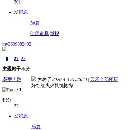
301
发消息
回复
使用道具
举报
my2609882492
0
27
27
主题
帖子
积分
新手上路
发表于 2020-4-3 21:26:44
|
显示全部楼层
好红红火火恍恍惚惚
积分
27
发消息
回复