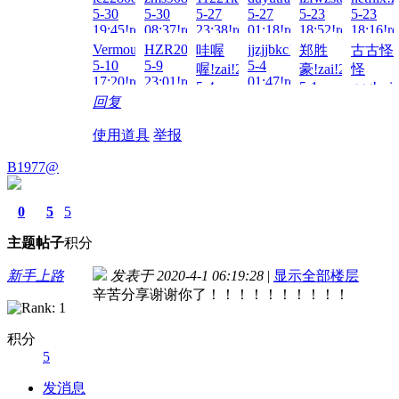
5-30
5-30
5-27
5-27
5-23
5-23
19:45!read!
08:37!read!
23:38!read!
01:18!read!
18:52!read!
18:16!re
Vermouth!zai!2026-
HZR20081223!zai!2026-
jjzjjbkc!zai!2026-
哇喔
郑胜
古古怪
5-10
5-9
5-4
喔!zai!2026-
豪!zai!2026-
怪
17:20!read!
23:01!read!
01:47!read!
5-4
5-1
ggg!zai
回复
17:15!read!
23:37!read!
5-1
21:52!re
使用道具
举报
B1977@
0
5
5
主题
帖子
积分
新手上路
发表于 2020-4-1 06:19:28
|
显示全部楼层
辛苦分享谢谢你了！！！！！！！！！！
积分
5
发消息