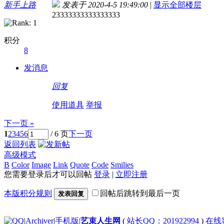
新手上路
发表于 2020-4-5 19:49:00
|
显示全部楼层
23333333333333333
积分
8
发消息
回复
使用道具
举报
下一页 »
1
2
3
4
5
6
/ 6 页
下一页
返回列表
高级模式
B
Color
Image
Link
Quote
Code
Smilies
您需要登录后才可以回帖
登录
|
立即注册
本版积分规则
回帖后跳转到最后一页
发表回复
|
Archiver
|
手机版
|
艺束人生网
(
站长QQ：201922994
)
在线