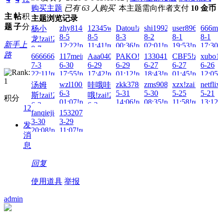
购买主题
已有 63 人购买
本主题需向作者支付
10 金币
主
帖
积
主题浏览记录
题
子
分
zhy8146!zai!2026-
12345wto!zai!2026-
Datou!zai!2026-
shi19921228!zai!2026-
user8963!zai!
666mu
杨小
8-5
8-5
8-3
8-2
8-1
8-1
龙!zai!2026-
新手上
12:22!read!
11:41!read!
00:36!read!
02:01!read!
19:53!read!
17:30
8-7
路
6666666666!zai!2026-
117meimu!zai!2026-
Aaa040518!zai!2026-
PAKO!zai!2026-
133041497007!zai!202
CBF5!zai!202
xubo1
09:20!read!
7-3
6-30
6-29
6-29
6-27
6-27
6-26
22:11!read!
17:55!read!
17:42!read!
01:12!read!
18:43!read!
01:45!read!
12:05
wzl100!zai!2026-
zkk378045056!zai!2026-
zms908769129!zai!202
xzx!zai!2026-
netfl
汤姆
哇哦哇
6-3
5-31
5-30
5-25
5-21
斯!zai!2026-
哦!zai!2026-
积分
01:07!read!
14:06!read!
08:35!read!
11:58!read!
13:12
6-3
6-2
12
fanqiejidan!zai!2026-
15320775059!zai!2026-
22:28!read!
01:27!read!
3-30
3-29
发
20:08!read!
11:07!read!
消
息
回复
使用道具
举报
admin