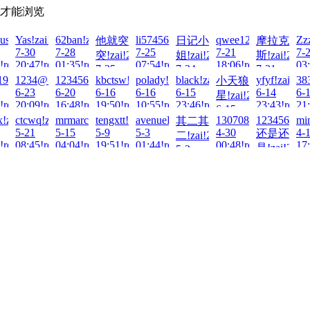
才能浏览
2026-
sic!zai!2026-
Yas!zai!2026-
62ban!zai!2026-
li574567120!zai!2026-
qwee123456789!zai!
Zz
他就突
日记小
摩拉克
7-30
7-28
7-25
7-21
7-
突!zai!2026-
姐!zai!2026-
斯!zai!2026
!read!
20:47!read!
01:35!read!
07:54!read!
18:06!read!
03:
7-25
7-24
7-21
6-
6-
982!zai!2026-
1234@56!zai!2026-
123456Q!zai!2026-
kbctsw!zai!2026-
polady!zai!2026-
black!zai!2026-
yfyf!zai!202
38
小天狼
11:32!read!
21:49!read!
13:39!read!
6-23
6-20
6-16
6-16
6-15
6-14
6-
星!zai!2026-
!read!
20:09!read!
16:48!read!
19:50!read!
10:55!read!
23:46!read!
23:43!read!
21:
6-15
6-
ix!zai!2026-
ctcwq!zai!2026-
mrmarchetti!zai!2026-
tengxtt!zai!2026-
avenueLee!zai!2026-
13070809781!zai!20
123456
mi
其二其
01:02!read!
5-21
5-15
5-9
5-3
4-30
4-
还是还
二!zai!2026-
!read!
08:45!read!
04:04!read!
19:51!read!
01:44!read!
00:48!read!
17:
是!zai!2026
5-2
10:16!read!
4-27
23:22!read!