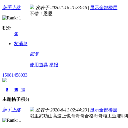
新手上路
发表于 2020-1-16 21:33:46
|
显示全部楼层
不错！恩恩
积分
30
发消息
回复
使用道具
举报
15081458033
0
40
40
主题
帖子
积分
新手上路
发表于 2020-6-11 02:44:23
|
显示全部楼层
哦里武功山高速上也哥哥哥合格哥哥核工业耶耶