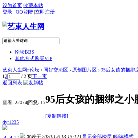
设为首页
收藏本站
登录
|
QQ登陆
|
立即注册
论坛
BBS
其他方式购买VIP
艺束人生网
»
论坛
›
同好交流区
›
原创图片区
›
95后女孩的捆绑之
1
2
/ 2 页
下一页
返回列表
95后女孩的捆绑之
查看:
22074
|
回复:
15
[复制链接]
dyr1235
发表于 2020-1-6 13:15:12
|
显示全部楼层
|
阅读模式
4
4
12