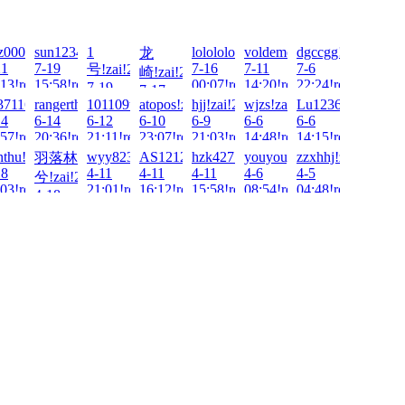
2026-
z000!zai!2026-
sun123456789!zai!2026-
1
lolololo!zai!2026-
voldemort!zai!2026-
dgccgg!zai!2026-
龙
21
7-19
7-16
7-11
7-6
号!zai!2026-
-
崎!zai!2026-
13!read!
15:58!read!
00:07!read!
14:20!read!
22:24!read!
7-19
7-17
13:08!read!
6-
37116307!zai!2026-
rangerthelone!zai!2026-
101109tt!zai!2026-
atopos!zai!2026-
hjj!zai!2026-
wjzs!zai!2026-
Lu123654@?!!zai
20:31!read!
14
6-14
6-12
6-10
6-9
6-6
6-6
57!read!
20:36!read!
21:11!read!
23:07!read!
21:03!read!
14:48!read!
14:15!read!
26-
nthu!zai!2026-
wyy8236!zai!2026-
AS1212!zai!2026-
hzk427!zai!2026-
youyouyou!zai!2026-
zzxhhj!zai!2026-
羽落林
18
4-11
4-11
4-11
4-6
4-5
兮!zai!2026-
03!read!
21:01!read!
16:12!read!
15:58!read!
08:54!read!
04:48!read!
-
4-18
01:13!read!