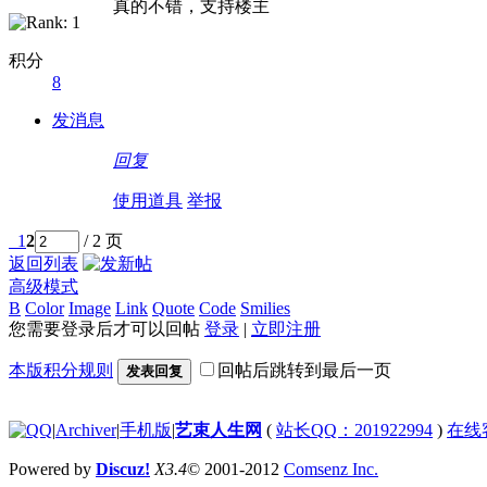
真的不错，支持楼主
积分
8
发消息
回复
使用道具
举报
1
2
/ 2 页
返回列表
高级模式
B
Color
Image
Link
Quote
Code
Smilies
您需要登录后才可以回帖
登录
|
立即注册
本版积分规则
回帖后跳转到最后一页
发表回复
|
Archiver
|
手机版
|
艺束人生网
(
站长QQ：201922994
)
在线
Powered by
Discuz!
X3.4
© 2001-2012
Comsenz Inc.