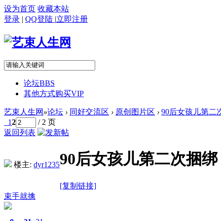
设为首页
收藏本站
登录
|
QQ登陆
|
立即注册
论坛
BBS
其他方式购买VIP
艺束人生网
»
论坛
›
同好交流区
›
原创图片区
›
90后女孩儿第二
1
2
/ 2 页
返回列表
90后女孩儿第二次捆
楼主:
dyr1235
[复制链接]
束手就擒