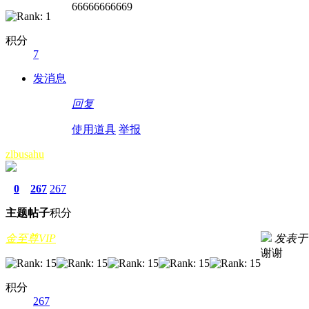
66666666669
积分
7
发消息
回复
使用道具
举报
zlbusahu
0
267
267
主题
帖子
积分
金至尊VIP
发表于 20
谢谢
积分
267