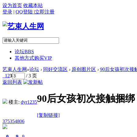
设为首页
收藏本站
登录
|
QQ登陆
|
立即注册
论坛
BBS
其他方式购买VIP
艺束人生网
»
论坛
›
同好交流区
›
原创图片区
›
90后女孩初次接
1
2
3
/ 3 页
返回列表
90后女孩初次接触捆绑
楼主:
dyr1235
[复制链接]
375354806
0
9
9