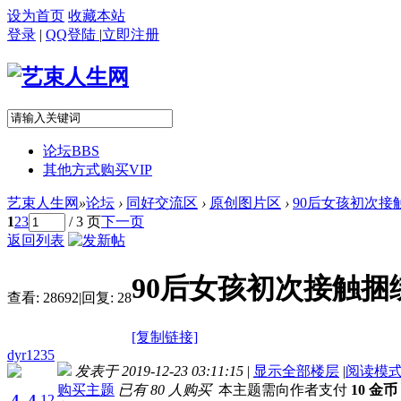
设为首页
收藏本站
登录
|
QQ登陆
|
立即注册
论坛
BBS
其他方式购买VIP
艺束人生网
»
论坛
›
同好交流区
›
原创图片区
›
90后女孩初次接
1
2
3
/ 3 页
下一页
返回列表
90后女孩初次接触捆
查看:
28692
|
回复:
28
[复制链接]
dyr1235
发表于 2019-12-23 03:11:15
|
显示全部楼层
|
阅读模
购买主题
已有 80 人购买
本主题需向作者支付
10 金币
4
4
12