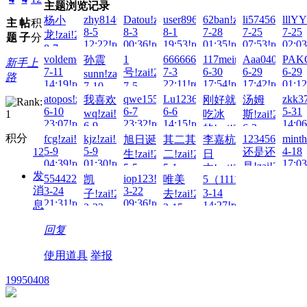
主题浏览记录
zhy8146!zai!2026-
Datou!zai!2026-
user8963!zai!2026-
62ban!zai!2026-
li574567120!z
lllYY
杨小
主
帖
积
8-5
8-3
8-1
7-28
7-25
7-25
龙!zai!2026-
题
子
分
12:22!read!
00:36!read!
19:53!read!
01:35!read!
07:53!read!
02:03
8-7
voldemort!zai!2026-
1
6666666666!zai!2026-
117meimu!zai!2026-
Aaa040518!za
PAKO
孙震
09:20!read!
新手上
7-11
7-3
6-30
6-29
6-29
号!zai!2026-
sunn!zai!2026-
路
14:19!read!
22:11!read!
17:54!read!
17:42!read!
01:12
7-10
7-5
09:52!read!
20:35!read!
atopos!zai!2026-
qwe155!zai!2026-
Lu123654@?!!zai!2026-
zkk3
我喜欢
刚好就
汤姆
6-10
6-7
6-6
5-31
wq!zai!2026-
吃冰
斯!zai!2026-
23:07!read!
23:32!read!
14:15!read!
14:06
6-9
6-3
的!zai!2026-
积分
21:08!read!
fcg!zai!2026-
kjz!zai!2026-
123456
minth
旭日诞
其二其
李嘉杭
22:28!read!
6-6
5-9
5-9
4-18
12
还是还
生!zai!2026-
二!zai!2026-
日
13:48!read!
04:39!read!
01:30!read!
17:03
是!zai!2026-
5-5
5-1
本!zai!2026-
发
554422!zai!2026-
iop123!zai!2026-
凯
唯美
5（11111）!zai!2026-
02:44!read!
17:32!read!
4-27
4-29
消
3-24
3-22
23:22!read!
3-14
子!zai!2026-
去!zai!2026-
22:04!read!
21:31!read!
09:36!read!
息
14:27!read!
3-22
3-15
15:48!read!
06:54!read!
回复
使用道具
举报
19950408