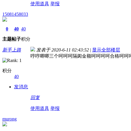
使用道具
举报
15081458033
0
40
40
主题
帖子
积分
新手上路
发表于 2020-6-11 02:43:52
|
显示全部楼层
哼哼唧唧三个呵呵呵隔阂金额呵呵呵呵合格呵呵
积分
40
发消息
回复
使用道具
举报
murong