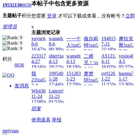
本帖子中包含更多资源
1953
2130
6036
主题
帖子
积分
您需要
登录
才可以下载或查看，没有帐号？
立即
管理员
x
主题浏览记录
xuyuejun!zai!2026-
wangdulu12345!zai!2026-
1948157307!zai!
一一个
薇尔莉
摩拉克
8-6
8-6
7-21
人!zai!2026-
特!zai!2026-
斯!zai!2
16:47!read!
00:39!read!
21:18!read!
7-28
7-24
7-20
2233172029@qq.c!zai!2026-
shier!zai!2026-
wangdulu990!zai!2026-
AS1212!zai!2026
yoxio46
二师
23:26!read!
00:55!read!
11:47!re
积分
4-27
4-13
4-13
4-11
4-5
兄！!zai!2026-
6036
19:16!read!
19:22!read!
18:19!read!
16:03!read!
05:37!re
4-13
199540408!zai!2026-
1512837271!zai!2026-
sy0126!zai!2026-
haoma78
我
萧楚
12:17!read!
1-28
1-23
1-22
1-17
23!zai!2026-
玥!zai!2026-
17:44!read!
12:29!read!
11:15!read!
13:36!re
2-4
发消息
1-22
01:37!read!
Wh436016367!zai!2025-
Lancer!zai!2025-
22:53!read!
11-24
11-23
17:08!read!
01:53!read!
回复
使用道具
举报
meiyuan