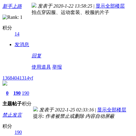
发表于 2020-1-22 13:58:25
|
显示全部楼层
新手上路
拍点穿囚服、运动套装、校服的片子
积分
14
发消息
回复
使用道具
举报
13684041314yf
0
190
190
主题
帖子
积分
发表于 2022-1-25 02:33:16
|
显示全部楼层
禁止发言
提示:
作者被禁止或删除 内容自动屏蔽
积分
190