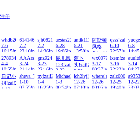
注册
2026-
whdb2000!zai!2026-
614146770!zai!2026-
sjh0821!zai!2026-
aestas27!zai!2026-
antik1111!zai!2026-
qsss!zai!2026-
yuege
阿斯顿
7-6
7-2
7-2
6-28
6-21
6-10
6-8
026-
风格
16:15!read!
23:10!read!
14:36!read!
19:06!read!
13:58!read!
22:57!read!
14:45
化!zai!2026-
-
49!zai!2026-
2789344423!zai!2026-
AAArsmls!zai!2026-
gnz924!zai!2026-
wx007911!zai!2026-
lxsm!zai!2026-
auult
屁儿风
萝卜
ad!
6-19
4-4
3-24
3-23
3-17
3-16
3-14
123!zai!2026-
头!zai!2026-
14:33!read!
ad!
10:55!read!
21:14!read!
22:16!read!
00:37!read!
22:22!read!
04:27
3-23
3-23
10:21!read!
9!zai!2026-
sheva_7!zai!2026-
tty!zai!2026-
Michaelchen!zai!2026-
lch2lyj!zai!2025-
where!zai!2025-
zalz000!zai!20
a9353
日记小
06:57!read!
1-10
1-4
1-3
12-26
12-26
12-25
12-22
姐!zai!2026-
ad!
07:55!read!
16:25!read!
00:54!read!
07:10!read!
00:05!read!
19:40!read!
23:03
1-12
04:05!read!