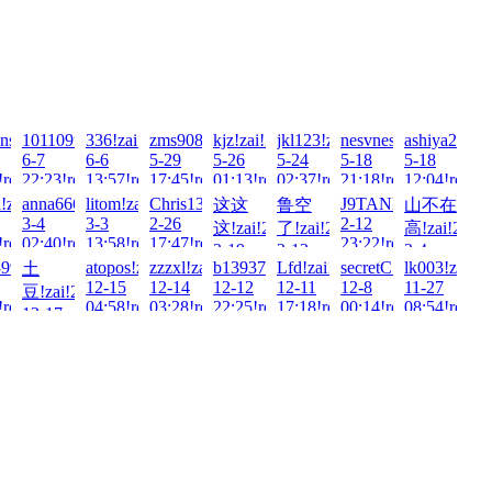
nsen!zai!2026-
101109tt!zai!2026-
336!zai!2026-
zms908769129!zai!2026-
kjz!zai!2026-
jkl123!zai!2026-
nesvnesv!zai!2026-
ashiya2018!
6-7
6-6
5-29
5-26
5-24
5-18
5-18
!read!
22:23!read!
13:57!read!
17:45!read!
01:13!read!
02:37!read!
21:18!read!
12:04!read!
d!zai!2026-
anna666888!zai!2026-
litom!zai!2026-
Chris139364!zai!2026-
J9TANK!zai!2026-
这这
鲁空
山不在
3-4
3-3
2-26
2-12
这!zai!2026-
了!zai!2026-
高!zai!2026
!read!
02:40!read!
13:58!read!
17:47!read!
23:22!read!
2-19
2-13
2-4
25-
99479!zai!2025-
atopos!zai!2025-
zzzxl!zai!2025-
b1393757660!zai!2025-
Lfd!zai!2025-
secretC!zai!2025-
lk003!zai!2
土
19:49!read!
22:52!read!
03:48!read!
12-15
12-14
12-12
12-11
12-8
11-27
豆!zai!2025-
!read!
04:58!read!
03:28!read!
22:25!read!
17:18!read!
00:14!read!
08:54!read!
12-17
00:39!read!