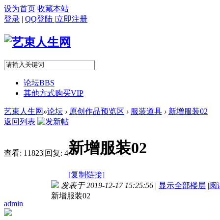
设为首页
收藏本站
登录
|
QQ登陆
|
立即注册
论坛
BBS
其他方式购买VIP
艺束人生网
»
论坛
›
原创作品预览区
›
服装道具
›
新增服装02
返回列表
新增服装02
查看:
11823
|
回复:
4
[复制链接]
发表于 2019-12-17 15:25:56
|
显示全部楼层
|
阅
新增服装02
admin