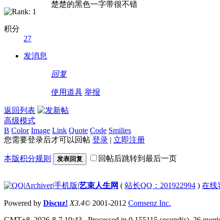
楚楚的黑色一字带很不错
积分
27
发消息
回复
使用道具
举报
返回列表
高级模式
B
Color
Image
Link
Quote
Code
Smilies
您需要登录后才可以回帖
登录
|
立即注册
本版积分规则
回帖后跳转到最后一页
发表回复
|
Archiver
|
手机版
|
艺束人生网
(
站长QQ：201922994
)
在线
Powered by
Discuz!
X3.4
© 2001-2012
Comsenz Inc.
GMT+8, 2026-8-7 10:43
, Processed in 0.155115 second(s), 26 querie