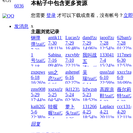
本帖子中包含更多资源
6036
您需要
登录
才可以下载或查看，没有帐号？
立即
x
发消息
主题浏览记录
antik1111!zai!2026-
Lucas!zai!2026-
dand!zai!2026-
jaool!zai!2026-
62ban!z
钢弹
7-30
7-29
7-29
7-28
7-28
弹!zai!2026-
18:11!read!
16:48!read!
14:06!read!
12:54!read!
01:22!re
7-30
1
Sabina_06!zai!2026-
zxcvbbvcxz!zai!2026-
133041497007!za
117meim
我叫战
21:18!read!
7-16
7-10
7-4
6-30
号!zai!2026-
五
09:40!read!
22:21!read!
15:24!read!
17:53!re
7-18
渣!zai!2026-
03:36!read!
zxpqweasd!zai!2026-
asheng0226!zai!2026-
qsss!zai!2026-
xxcc!za
sm之
吴
7-10
6-18
6-16
6-10
6-9
恋!zai!2026-
瑞!zai!2026-
17:38!read!
16:26!read!
02:27!read!
22:59!read!
16:09!re
6-16
6-14
zms908769129!zai!2026-
xszxq!zai!2026-
jkl123!zai!2026-
lzfwzstuvw!zai!2026-
高跟凉
薇尔莉
18:18!read!
15:33!read!
5-29
5-25
5-24
5-23
鞋!zai!2026-
特!zai!2
17:44!read!
04:54!read!
02:36!read!
18:52!read!
5-23
5-20
kaili2024!zai!2026-
13126692505!zai!2026-
Laplace!zai!2026
ccc1314
哇喔
萝卜
18:26!read!
18:50!re
5-6
4-25
4-21
4-20
喔!zai!2026-
头!zai!2026-
22:38!read!
18:54!read!
20:11!read!
12:11!re
5-4
4-26
回复
17:07!read!
18:25!read!