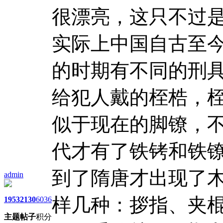
很漂亮，这只不过
实际上中国自古至
的时期有不同的刑
给犯人戴的桎梏，
似于现在的脚镣，
代才有了铁铐和铁
到了隋唐才出现了
admin
样几种：拶指、夹
1953
2130
6036
主题
帖子
积分