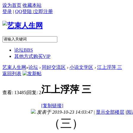
设为首页
收藏本站
登录
|
QQ登陆
|
立即注册
论坛
BBS
其他方式购买VIP
艺束人生网
»
论坛
›
同好交流区
›
小说文学区
›
江上浮萍 三
返回列表
江上浮萍 三
查看:
13485
|
回复:
2
[复制链接]
发表于 2019-10-23 14:03:47
|
显示全部楼层
|
阅
（三）