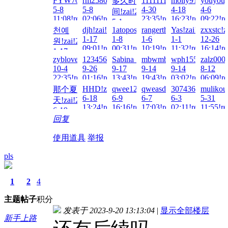
FYW703!zai!2026-
rm2580!zai!2026-
1111111111!zai!2026-
molly9113!zai!20
youyouy
多久时
22:02!read!
5-8
5-8
4-30
4-18
4-6
间!zai!2026-
11:08!read!
02:06!read!
23:35!read!
16:23!read!
09:22!re
5-1
djh!zai!2026-
1atopos!zai!2026-
rangerthelone!zai!2026-
Yas!zai!2026-
zxxstc!z
천예
12:35!read!
1-17
1-8
1-6
1-1
12-26
원!zai!2026-
09:01!read!
00:31!read!
10:19!read!
11:32!read!
16:14!re
1-17
zyblovejyy!zai!2025-
1234567899!zai!2025-
Sabina_06!zai!2025-
mbwmbwmbw!zai!2025-
wph1556529!zai!
zalz000!
14:38!read!
10-4
9-26
9-17
9-14
9-14
8-12
22:35!read!
01:16!read!
13:43!read!
19:43!read!
03:02!read!
06:09!re
HHD!zai!2025-
qwee123456789!zai!2025-
qweasd0080!zai!2025-
3074365080!zai!
mulikou
那个夏
6-18
6-9
6-7
6-3
5-31
天!zai!2025-
13:24!read!
16:16!read!
17:03!read!
02:11!read!
11:55!re
6-19
回复
23:54!read!
使用道具
举报
pls
1
2
4
主题
帖子
积分
发表于 2023-9-20 13:13:04
|
显示全部楼层
新手上路