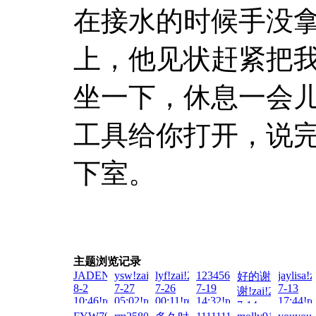
在接水的时候手没
上，他见状赶紧把
坐一下，休息一会
工具给你打开，说
下室。
主题浏览记录
JADENG22222!zai!2026-
ysw!zai!2026-
lyf!zai!2026-
123456789054321!zai!20
jaylisa!
好的谢
8-2
7-27
7-26
7-19
7-13
谢!zai!2026-
10:46!read!
05:02!read!
00:11!read!
14:32!read!
17:44!re
7-14