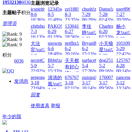
1953
2130
6036
主题浏览记录
icspiritiy!zai!2026-
12345wto!zai!2026-
zzj188!zai!2026-
chush!zai!2026-
Datou!zai!2026-
user896
主题
帖子
积分
8-6
8-5
8-3
7-29
7-28
7-27
10:36!read!
11:49!read!
23:35!read!
00:29!read!
02:43!read!
20:59!re
管理员
zfgbdgzaerg!zai!2026-
PAKO!zai!2026-
133041497007!zai!2026-
CharlesBop!zai!2
李佳
杨小
7-3
6-29
6-27
6-20
静!zai!2026-
龙!zai!2
16:13!read!
01:19!read!
18:56!read!
02:53!read!
6-22
6-19
snowmaker!zai!2026-
netflix!zai!2026-
BryanBot!zai!2026-
101109tt
大法
小天狼
03:39!read!
19:37!re
6-6
6-2
6-2
5-29
官!zai!2026-
星!zai!2026-
18:49!read!
20:16!read!
15:13!read!
22:42!re
积分
6-9
5-29
secretC!zai!2026-
Bbbt!zai!2026-
surface04!zai!2026-
dog2511991!zai!
1257675
天天都
6036
15:02!read!
23:56!read!
5-9
5-7
5-4
5-2
4-28
有好心
22:02!read!
15:33!read!
17:26!read!
09:16!read!
00:14!re
情!zai!2026-
peigong1027!zai!2026-
676767!zai!2026-
zqzqzq!zai!2026-
17600737829!zai
zancend
清清的
5-5
发消息
3-18
3-18
3-17
3-17
3-12
風!zai!2026-
21:33!read!
23:04!read!
02:11!read!
16:14!read!
09:56!read!
13:24!re
3-18
回复
16:35!read!
使用道具
举报
年少的我
6
131
143