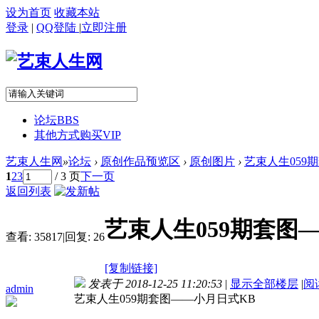
设为首页
收藏本站
登录
|
QQ登陆
|
立即注册
论坛
BBS
其他方式购买VIP
艺束人生网
»
论坛
›
原创作品预览区
›
原创图片
›
艺束人生059
1
2
3
/ 3 页
下一页
返回列表
艺束人生059期套图
查看:
35817
|
回复:
26
[复制链接]
发表于 2018-12-25 11:20:53
|
显示全部楼层
|
阅
admin
艺束人生059期套图——小月日式KB