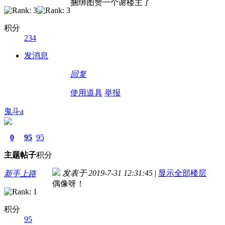
捆绑图赞一个谢楼主了
积分
234
发消息
回复
使用道具
举报
鬼斗a
0
95
95
主题
帖子
积分
发表于 2019-7-31 12:31:45
|
显示全部楼层
新手上路
偶像呀！
积分
95