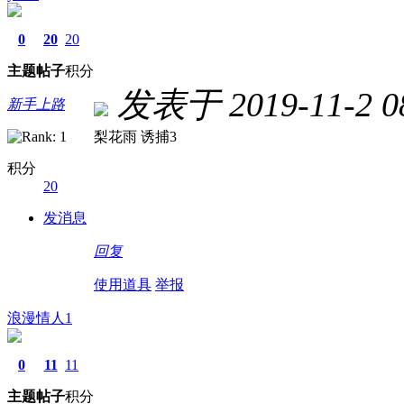
0
20
20
主题
帖子
积分
发表于 2019-11-2 08
新手上路
梨花雨 诱捕3
积分
20
发消息
回复
使用道具
举报
浪漫情人1
0
11
11
主题
帖子
积分