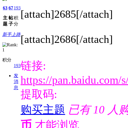
63
67
193
[attach]2685[/attach]
主
帖
积
题
子
分
新手上路
[attach]2686[/attach]
积分
链接:
193
发
https://pan.baidu.c
消
息
提取码:
购买主题
已有 10 
币
才能浏览