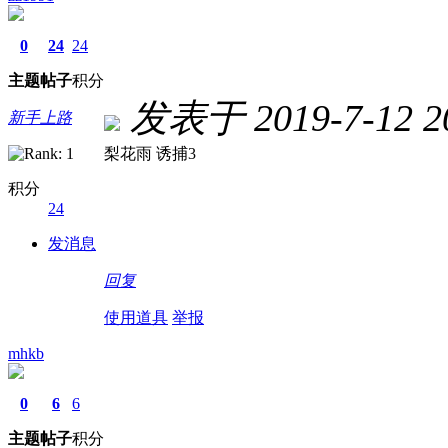
0
24
24
主题
帖子
积分
发表于 2019-7-12 20
新手上路
梨花雨 诱捕3
积分
24
发消息
回复
使用道具
举报
mhkb
0
6
6
主题
帖子
积分