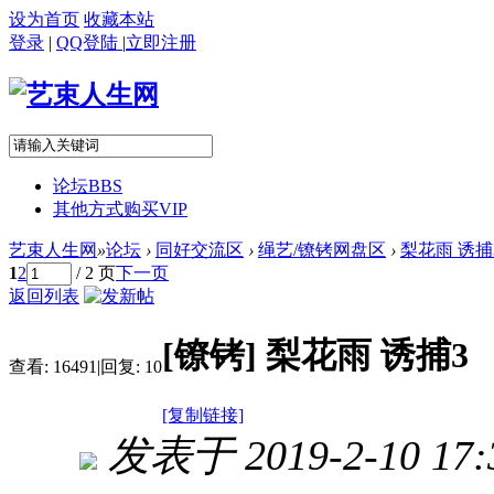
设为首页
收藏本站
登录
|
QQ登陆
|
立即注册
论坛
BBS
其他方式购买VIP
艺束人生网
»
论坛
›
同好交流区
›
绳艺/镣铐网盘区
›
梨花雨 诱捕
1
2
/ 2 页
下一页
返回列表
[镣铐]
梨花雨 诱捕3
查看:
16491
|
回复:
10
[复制链接]
发表于 2019-2-10 17: