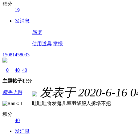
积分
19
发消息
回复
使用道具
举报
15081458033
0
40
40
主题
帖子
积分
发表于 2020-6-16 04
新手上路
哇哇哇食发鬼几率羽绒服人拆塔不把
积分
40
发消息