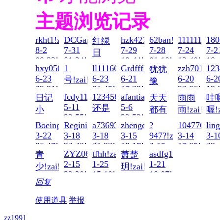
主题浏览记录
rkht1!zai!2026-
DCGang!zai!2026-
hzk427!zai!2026-
62ban!zai!2026-
1111111aaa!
180
红绿
8-2
7-31
7-29
7-28
7-24
7-2
日
09:33!read!
01:34!read!
19:44!read!
01:10!read!
13:40!read!
18:
后!zai!2026-
hxy050923!zai!2026-
1
ll111666!zai!2026-
Grdfff!zai!2026-
zzh701318!
123
犹犹
7-30
6-23
6-23
6-21
6-20
6-2
号!zai!2026-
豫
12:03!read!
22:31!read!
01:45!read!
17:39!read!
22:06!read!
13:
6-23
豫!zai!2026-
fcdy111!zai!2026-
123456
afantian!zai!2026-
日记
天天
雨雨
哇
21:38!read!
6-21
5-11
5-6
还是
小
都有
雨!zai!2026
喔!z
00:54!read!
23:55!read!
22:53!read!
还
5-5
5-4
姐!zai!2026-
好心
Boeing!zai!2026-
Regini!zai!2026-
a736932762!zai!2026-
zhengqincheng!zai!2026-
?
1047762806
lin
13:26!read!
17:
是!zai!2026-
5-15
情!zai!2026-
3-22
3-18
3-18
3-15
947?!zai!2026-
3-14
3-1
12:56!read!
5-7
5-5
00:47!read!
22:40!read!
21:33!read!
18:17!read!
3-15
17:05!read!
23:
23:12!read!
ZYZ06!zai!2026-
tfhh!zai!2026-
asdfg111!zai!2026-
21:46!read!
青
萧楚
13:05!read!
2-15
1-25
1-21
少!zai!2026-
玥!zai!2026-
22:20!read!
15:10!read!
18:07!read!
2-18
1-23
回复
09:29!read!
02:05!read!
使用道具
举报
zz1991