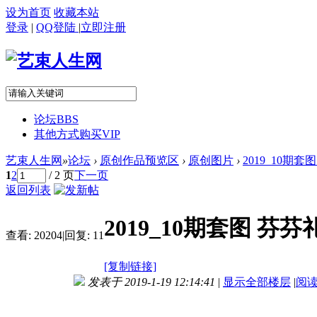
设为首页
收藏本站
登录
|
QQ登陆
|
立即注册
论坛
BBS
其他方式购买VIP
艺束人生网
»
论坛
›
原创作品预览区
›
原创图片
›
2019_10期套
1
2
/ 2 页
下一页
返回列表
2019_10期套图 芬芬
查看:
20204
|
回复:
11
[复制链接]
发表于 2019-1-19 12:14:41
|
显示全部楼层
|
阅