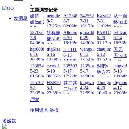
x
主题浏览记录
pengjie!zai!2026-
A123456...!zai!2026-
242552!zai!2026-
Kaza223!zai!202
娇娇
从一而
发消息
8-7
8-7
7-31
7-31
娇!zai!2026-
终!zai!2
17:25!read!
02:09!read!
18:17!read!
11:02!read!
8-7
7-29
587!zai!2026-
Altonmag!zai!2026-
gmxrdd!zai!2026-
PAKO!zai!2026-
fvh!zai!
犹犹豫
21:45!read!
23:59!re
7-8
6-30
6-29
6-29
6-24
豫!zai!2026-
04:06!read!
18:19!read!
14:30!read!
01:17!read!
16:58!re
7-1
hgr008!zai!2026-
tftg6!zai!2026-
wangxiaozhou!zai!2026-
chaujimmy!zai!2
5（11111）!zai!2026-
无无
22:05!read!
6-16
6-16
6-13
6-12
6-13
无!zai!2
20:39!read!
12:08!read!
13:54!read!
03:52!read!
19:19!read!
6-11
133654328!zai!2026-
ctcwq1!zai!2026-
33550336!zai!2026-
1235qwer!zai!2026-
tengxtt!
对吧v
00:49!re
5-23
5-19
5-17
5-17
5-13
地方不
01:56!read!
09:35!read!
17:22!read!
14:00!read!
14:09!re
大!zai!2026-
1257675998!zai!2026-
HZR20081223!zai!2026-
kingwhole!zai!2026-
Thongnguyen!zai
diymonst
其二其
5-14
5-1
5-1
4-24
4-20
4-17
二!zai!2026-
21:43!read!
23:35!read!
22:38!read!
22:59!read!
10:40!read!
23:08!re
5-1
回复
17:11!read!
使用道具
举报
名媛媛