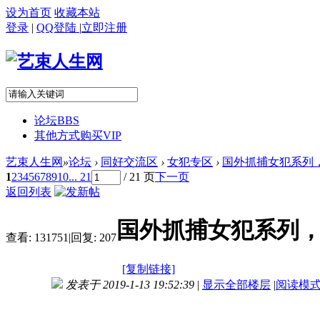
设为首页
收藏本站
登录
|
QQ登陆
|
立即注册
论坛
BBS
其他方式购买VIP
艺束人生网
»
论坛
›
同好交流区
›
女犯专区
›
国外抓捕女犯系列，
1
2
3
4
5
6
7
8
9
10
... 21
/ 21 页
下一页
返回列表
国外抓捕女犯系列
查看:
131751
|
回复:
207
[复制链接]
发表于 2019-1-13 19:52:39
|
显示全部楼层
|
阅读模