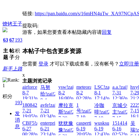
链接:
https://pan.baidu.com/s/16mHN4uTw_XA97NCpA
镣铐王子
提取码:
游客，如果您要查看本帖隐藏内容请
回复
63
67
193
本帖子中包含更多资源
主
帖
积
题
子
分
您需要
登录
才可以下载或查看，没有帐号？
立即注册
新手上路
x
主题浏览记录
airforce91166!zai!2026-
ysw!zai!2026-
meteora!zai!2026-
LSC!zai!2026-
a.a.!zai!2026
hxy
马努
8-7
8-2
8-2
8-1
7-31
7-2
给!zai!2026-
积分
19:31!read!
16:00!read!
02:28!read!
17:14!read!
12:36!read!
21:2
8-4
193
18084263601!zai!2026-
avfe!zai!2026-
1
222
摩拉克
冷咖
京城少
00:01!read!
7-21
7-21
7-1
号!zai!2026-
斯!zai!2026-
啡!zai!2026-
主!zai!2026-
发
19:05!read!
03:34!read!
16:1
7-19
7-20
7-19
7-15
消
13:17!read!
CBF5!zai!2026-
enterprise6!zai!2026-
caspertien!zai!2026-
wusksu!zai!2026-
15141440418
犹犹豫
吴
13:40!read!
01:54!read!
18:13!read!
息
6-27
6-21
6-19
6-19
6-16
豫!zai!2026-
瑞!z
00:28!read!
23:14!read!
20:05!read!
12:43!read!
02:52!read!
6-21
6-1