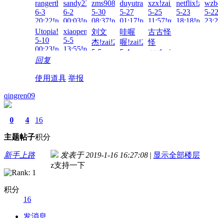
rangerthelone!zai!2026-
sandy23!zai!2026-
zms908769129!zai!2026-
duyutracy!zai!2026-
xzx!zai!2026-
netflix!zai!2
wzb
00:57!read!
15:5
6-3
6-2
5-30
5-27
5-25
5-23
5-2
20:22!read!
00:03!read!
08:37!read!
01:17!read!
11:57!read!
18:18!read!
23:2
Utopia!zai!2026-
xiaopeng0901!zai!2026-
刘文
哇喔
古古怪
5-10
5-5
杰!zai!2026-
喔!zai!2026-
怪
00:23!read!
13:55!read!
5-5
5-4
ggg!zai!2026-
回复
12:51!read!
17:14!read!
5-1
21:51!read!
使用道具
举报
qingren09
0
4
16
主题
帖子
积分
新手上路
发表于 2019-1-16 16:27:08
|
显示全部楼层
z支持一下
积分
16
发消息