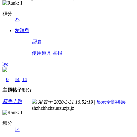
积分
23
发消息
回复
使用道具
举报
lyc
0
14
14
主题
帖子
积分
新手上路
发表于 2020-3-31 16:52:19
|
显示全部楼层
shzhzhhzhzuuzuzjzijz
积分
14