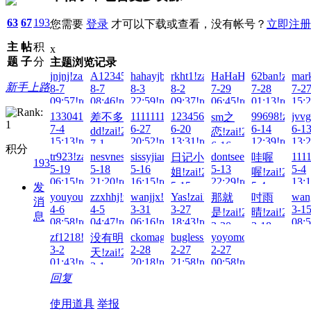
63
67
193
您需要
登录
才可以下载或查看，没有帐号？
立即注册
主
帖
积
x
题
子
分
主题浏览记录
jnjnj!zai!2026-
A123456...!zai!2026-
hahayjb!zai!2026-
rkht1!zai!2026-
HaHaHa123!zai!2026
62ban!zai!20
mar
新手上路
8-7
8-7
8-3
8-2
7-29
7-28
7-2
09:57!read!
08:46!read!
22:59!read!
09:37!read!
06:45!read!
01:13!read!
15:2
133041497007!zai!2026-
1111111aaa!zai!2026-
123456Q!zai!2026-
99698!zai!20
jvvg
差不多
sm之
7-4
6-27
6-20
6-14
6-1
dd!zai!2026-
恋!zai!2026-
15:13!read!
20:52!read!
13:31!read!
12:39!read!
13:2
7-1
6-16
积分
22:04!read!
tr923!zai!2026-
nesvnesv!zai!2026-
sissyjiana!zai!2026-
dontseedontfind!zai!2
1111
日记小
哇喔
18:22!read!
193
5-19
5-18
5-16
5-13
5-4
姐!zai!2026-
喔!zai!2026-
06:15!read!
21:20!read!
16:15!read!
22:29!read!
13:1
5-15
5-4
发
youyouyou!zai!2026-
zzxhhj!zai!2026-
wanjjx!zai!2026-
Yas!zai!2026-
wan
那就
吋雨
13:00!read!
17:15!read!
消
4-6
4-5
3-31
3-27
3-1
是!zai!2026-
晴!zai!2026-
息
08:58!read!
04:47!read!
06:16!read!
18:43!read!
08:5
3-20
3-18
zf1218!zai!2026-
ckomaggg!zai!2026-
bugless!zai!2026-
yoyomonkey80!zai!20
没有明
02:45!read!
15:12!read!
3-2
2-28
2-27
2-27
天!zai!2026-
01:43!read!
20:18!read!
21:58!read!
00:58!read!
3-1
回复
13:38!read!
使用道具
举报