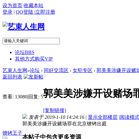
设为首页
收藏本站
登录
|
QQ登陆
|
立即注册
论坛
BBS
其他方式购买VIP
艺束人生网
»
论坛
›
同好交流区
›
女犯专区
›
郭美美涉嫌开设赌
返回列表
郭美美涉嫌开设赌场
查看:
13080
|
回复:
5
[复制链接]
发表于 2019-1-10 14:24:16
|
显示全部楼层
|
阅读模
郭美美涉嫌开设赌场罪在北京镣铐出庭
镣铐王子
本帖子中包含更多资源