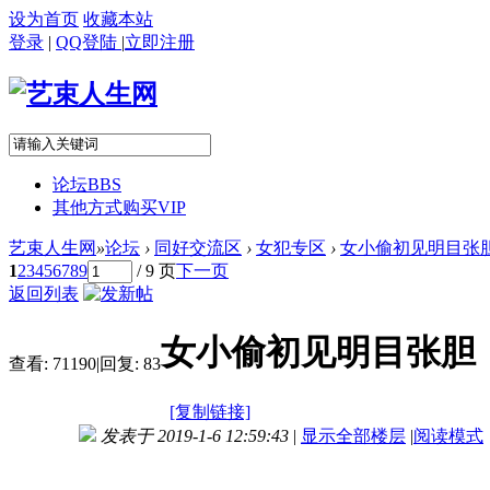
设为首页
收藏本站
登录
|
QQ登陆
|
立即注册
论坛
BBS
其他方式购买VIP
艺束人生网
»
论坛
›
同好交流区
›
女犯专区
›
女小偷初见明目张
1
2
3
4
5
6
7
8
9
/ 9 页
下一页
返回列表
女小偷初见明目张胆
查看:
71190
|
回复:
83
[复制链接]
发表于 2019-1-6 12:59:43
|
显示全部楼层
|
阅读模式