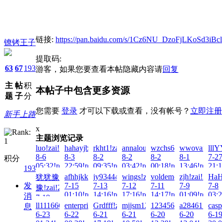
链接:
https://pan.baidu.com/s/1Cz6NU_DzoFjLKoSd3iBc
镣铐王子
提取码:
63
67
193
游客，如果您要查看本帖隐藏内容请
回复
主
帖
积
本帖子中包含更多资源
题
子
分
您需要
登录
才可以下载或查看，没有帐号？
立即注册
新手上路
x
主题浏览记录
luo!zai!2026-
hahayjb!zai!2026-
rkht1!zai!2026-
annalou666888!zai!2026-
wzchs666!zai!2026-
wwovar!zai!
lll
8-6
8-3
8-2
8-2
8-2
8-1
7-2
积分
05:32!read!
22:59!read!
09:35!read!
03:42!read!
00:18!read!
13:46!read!
21:1
193
afhhjkk!zai!2026-
jy934443345!zai!2026-
wings!zai!2026-
voldemort!zai!2026-
zjh!zai!2026-
HaH
犹犹豫
发
7-15
7-13
7-12
7-11
7-9
7-8
豫!zai!2026-
01:10!read!
14:16!read!
17:16!read!
14:17!read!
01:09!read!
03:2
消
7-19
ll111666!zai!2026-
enterprise6!zai!2026-
Grdfff!zai!2026-
mjjsm123!zai!2026-
123456Q!zai!2026-
a28461533!za
casp
息
00:24!read!
6-23
6-22
6-21
6-21
6-20
6-20
6-1