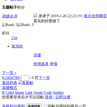
主题
帖子
积分
发表于 2019-1-26 22:23:19
|
显示全部楼层
初级会员
真实的好图谢了
积分
234
发消息
回复
使用道具
举报
下一页 »
1
2
3
4
5
6
7
8
9
/ 9 页
下一页
返回列表
高级模式
B
Color
Image
Link
Quote
Code
Smilies
您需要登录后才可以回帖
登录
|
立即注册
本版积分规则
回帖后跳转到最后一页
发表回复