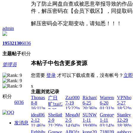
为了防止网盘自查或被恶意举报导致的作品
件，
解压密码在【
会员下载区
】，同提取码
解压密码会不定期变动，请知
悉
！！！
admin
1953
2130
6036
主题
帖子
积分
本帖子中包含更多资源
管理员
您需要
登录
才可以下载或查看，没有帐号？
立即
x
主题浏览记录
积分
ThonaserPioca!zai!2026-
Zzz000!zai!2026-
RichardCib!zai!2026-
Warrennum!zai!2
VPNbotE
广日
6036
8-8
7-19
6-25
6-20
5-27
旷!zai!2026-
16:11!read!
15:22!read!
20:36!read!
01:31!read!
18:52!re
7-25
ideal0617!zai!2026-
Sheilatherm!zai!2026-
MegaMorimak!zai!2026-
SUNWIN!zai!2026-
GregoryAdedy!za
Stanleyp
10:26!read!
2-12
2-9
2-5
1-11
1-11
12-29
发消息
11:46!read!
21:29!read!
14:04!read!
19:00!read!
03:14!read!
18:38!re
Fghhjhgg!zai!2025-
Gouweiaichishi!zai!2025-
ABO!zai!2025-
kong20!zai!2025-
7180391982147!z
aabbccd