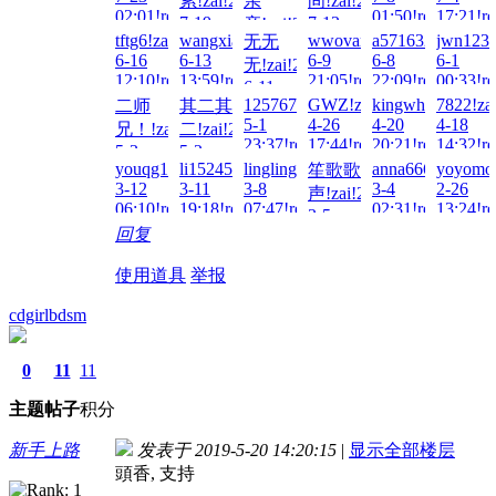
累!zai!2026-
亲
间!zai!2026-
02:01!read!
01:50!read!
17:21!re
7-19
7-12
亲!zai!2026-
tftg6!zai!2026-
wangxiaozhou!zai!2026-
wwovar!zai!2026-
a571632375!zai!
jwn1234
无无
03:34!read!
10:45!read!
7-15
6-16
6-13
6-9
6-8
6-1
无!zai!2026-
18:37!read!
12:10!read!
13:59!read!
21:05!read!
22:09!read!
00:33!re
6-11
1257675998!zai!2026-
GWZ!zai!2026-
kingwhole!zai!20
7822!za
二师
其二其
00:51!read!
5-1
4-26
4-20
4-18
兄！!zai!2026-
二!zai!2026-
23:37!read!
17:44!read!
20:21!read!
14:32!re
5-3
5-2
youqg1989!zai!2026-
li15245076642!zai!2026-
lingling!zai!2026-
anna666888!zai!
yoyomon
笙歌歌
18:46!read!
09:44!read!
3-12
3-11
3-8
3-4
2-26
声!zai!2026-
06:10!read!
19:18!read!
07:47!read!
02:31!read!
13:24!re
3-5
回复
15:43!read!
使用道具
举报
cdgirlbdsm
0
11
11
主题
帖子
积分
新手上路
发表于 2019-5-20 14:20:15
|
显示全部楼层
頭香, 支持