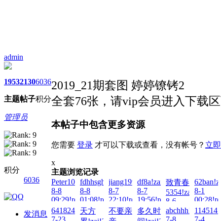
admin
1953
2130
6036
2019_21期套图 婷婷镣铐2
主题
帖子
积分
全套76张，请vip会员进入下载
管理员
本帖子中包含更多资源
您需要
登录
才可以下载或查看，没有帐号？
立即
x
积分
主题浏览记录
6036
Peter100713!zai!2026-
fdhhsgh1!zai!2026-
jiang1992!zai!2026-
df8a!zai!2026-
62ban!z
致青春
8-8
8-8
8-7
8-7
8-1
5354!zai!2026-
09:29!read!
01:08!read!
22:10!read!
19:56!read!
00:28!re
8-6
02:28!read!
641824693!zai!2026-
abchhh!zai!2026-
1145141
天方
不要亲
多久时
发消息
7-23
7-8
7-4