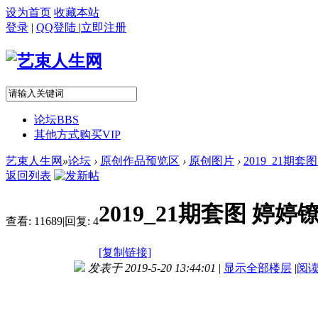
设为首页
收藏本站
登录
|
QQ登陆
|
立即注册
论坛
BBS
其他方式购买VIP
艺束人生网
»
论坛
›
原创作品预览区
›
原创图片
›
2019_21期套
返回列表
2019_21期套图 婷婷
查看:
11689
|
回复:
4
[复制链接]
发表于 2019-5-20 13:44:01
|
显示全部楼层
|
阅