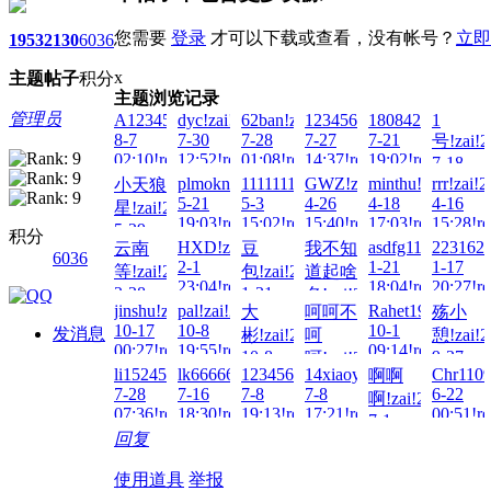
您需要
登录
才可以下载或查看，没有帐号？
立即
1953
2130
6036
x
主题
帖子
积分
主题浏览记录
管理员
A123456...!zai!2026-
dyc!zai!2026-
62ban!zai!2026-
1234566!zai!2026-
18084263601!zai
1
8-7
7-30
7-28
7-27
7-21
号!zai!2
02:10!read!
12:52!read!
01:08!read!
14:37!read!
19:02!read!
7-18
23:35!re
plmokn!zai!2026-
1111111111!zai!2026-
GWZ!zai!2026-
minthu!zai!2026-
rrr!zai!
小天狼
5-21
5-3
4-26
4-18
4-16
星!zai!2026-
19:03!read!
15:02!read!
15:40!read!
17:03!read!
15:28!re
5-29
积分
HXD!zai!2026-
asdfg111!zai!202
2231624
云南
豆
我不知
23:53!read!
6036
2-1
1-21
1-17
等!zai!2026-
包!zai!2026-
道起啥
23:04!read!
18:04!read!
20:27!re
2-28
1-31
名!zai!2026-
jinshu!zai!2025-
pal!zai!2025-
Rahet1996!zai!2
大
呵呵不
殇小
03:58!read!
00:35!read!
1-22
10-17
10-8
10-1
发消息
彬!zai!2025-
呵
憩!zai!2
00:41!read!
00:27!read!
19:55!read!
09:14!read!
10-8
9-27
呵!zai!2025-
li15245076642!zai!2025-
lk666666!zai!2025-
123456789aba!zai!2025-
14xiaoyu!zai!2025-
Chr1109
啊啊
09:53!read!
10:26!re
10-1
7-28
7-16
7-8
7-8
6-22
啊!zai!2025-
12:31!read!
07:36!read!
18:30!read!
19:13!read!
17:21!read!
00:51!re
7-1
回复
15:26!read!
使用道具
举报