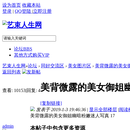
设为首页
收藏本站
登录
|
QQ登陆
|
立即注册
论坛
BBS
其他方式购买VIP
艺束人生网
»
论坛
›
同好交流区
›
美女图片区
›
美背微露的美女御姐
返回列表
美背微露的美女御姐幽
查看:
10153
|
回复:
4
[复制链接]
发表于 2019-1-3 19:46:36
|
显示全部楼层
|
阅读
美背微露的美女御姐幽暗粉嫩迷人写真 17
admin
本帖子中包含更多资源