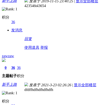
新手上路
发表于 2019-11-15 23:40:25
|
显示全部楼层
423546t43654
积分
36
发消息
回复
使用道具
举报
zawzaw
0
36
36
主题
帖子
积分
新手上路
发表于 2021-3-23 02:26:26
|
显示全部楼层
dfdffhdfhdfhdfhdfh
积分