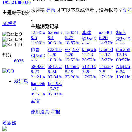
1953
2130
6036
您需要
登录
才可以下载或查看，没有帐号？
立即
主题
帖子
积分
x
管理员
主题浏览记录
12345wto!zai!2026-
62ban!zai!2026-
133041497007!zai!2026-
a28461533!zai!2
李佳
杨小
8-5
8-1
6-27
6-20
静!zai!2026-
龙!zai!2
11:08!read!
00:31!read!
18:57!read!
14:37!read!
6-22
6-16
ad241601!zai!2026-
wzj2!zai!2026-
kingwhole!zai!2025-
Utopia!zai!2025-
plm258!
帅鲁
03:31!read!
10:27!re
1-20
1-20
12-23
12-17
12-15
积分
柯!zai!2026-
18:31!read!
12:53!read!
20:52!read!
15:27!read!
00:57!re
6036
2-3
580!zai!2025-
5817!zai!2025-
Datou!zai!2025-
51211!zai!2025-
14xiaoyu!zai!202
Ntqt!zai
13:02!read!
8-29
8-24
8-19
7-28
7-8
6-24
21:24!read!
02:34!read!
23:20!read!
17:02!read!
17:13!read!
13:01!re
发消息
lianneihuozai!zai!2025-
lqh1982lL!zai!2024-
1-1
12-27
05:51!read!
02:02!read!
回复
使用道具
举报
名媛媛