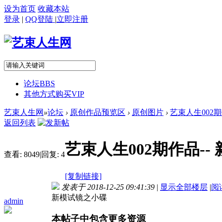
设为首页
收藏本站
登录
|
QQ登陆
|
立即注册
论坛
BBS
其他方式购买VIP
艺束人生网
»
论坛
›
原创作品预览区
›
原创图片
›
艺束人生002期
返回列表
艺束人生002期作品--
查看:
8049
|
回复:
4
[复制链接]
发表于 2018-12-25 09:41:39
|
显示全部楼层
|
阅
新模试镜之小碟
admin
本帖子中包含更多资源