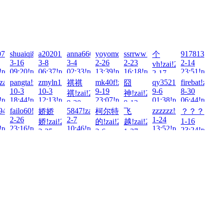
2026-
737829!zai!2026-
shuaiqi8212!zai!2026-
a20201233!zai!2026-
anna666888!zai!2026-
yoyomonkey80!zai!2026-
ssrrww!zai!2026-
9178133!zai
个
3-16
3-8
3-4
2-26
2-23
2-14
vh!zai!2026-
!read!
09:20!read!
06:37!read!
02:33!read!
13:39!read!
16:18!read!
23:51!read!
2-17
01:25!read!
25-
zai!2025-
pangta!zai!2025-
zmyln122!zai!2025-
mk40f!zai!2025-
qy3521!zai!2025-
firebat!zai!
祺祺
囧
10-3
10-3
9-19
9-6
8-30
祺!zai!2025-
神!zai!2025-
!read!
18:44!read!
12:13!read!
23:07!read!
01:38!read!
06:44!read!
9-30
9-12
!zai!2025-
9494!zai!2025-
failo60!zai!2025-
5847!zai!2025-
zzzzzz!zai!2025-
娇娇
柯尔特
飞
？？？!zai!2
02:33!read!
01:06!read!
2-26
2-7
1-24
1-16
娇!zai!2025-
的!zai!2025-
越!zai!2025-
!read!
23:16!read!
10:46!read!
13:52!read!
23:24!read!
2-25
2-6
1-27
23:44!read!
02:04!read!
11:29!read!