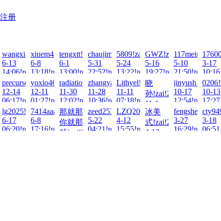
注册
026-
wangxiaozhou!zai!2026-
xiuem429!zai!2026-
tengxtt!zai!2026-
chaujimmy!zai!2026-
5809!zai!2026-
GWZ!zai!2026-
117meimu!zai!
17600
6-13
6-8
6-1
5-31
5-24
5-16
5-10
3-17
026-
14:06!read!
13:18!read!
13:00!read!
22:52!read!
13:22!read!
19:27!read!
21:50!read!
10:16
zai!2025-
precursor!zai!2025-
yoxio4649!zai!2025-
radiation!zai!2025-
zhangyang!zai!2025-
Lithyel!zai!2025-
jinyush!zai!20
0206!
晓
ad!
12-14
12-11
11-30
11-28
11-11
10-17
10-13
孙!zai!2025-
ad!
06:17!read!
01:27!read!
12:02!read!
10:36!read!
07:18!read!
12:54!read!
17:27
11-1
5-
!2025-
lg2025!zai!2025-
7414aaaa!zai!2025-
zeed2535!zai!2025-
LZQ2025!zai!2025-
fengshenxiaozi
cty94
那就那
冰美
16:14!read!
6-17
6-8
5-22
4-12
3-27
3-18
你就那
式!zai!2025-
ad!
06:20!read!
17:16!read!
04:21!read!
15:55!read!
16:29!read!
06:51
4-12
就!zai!2025-
02:13!read!
5-26
21:50!read!