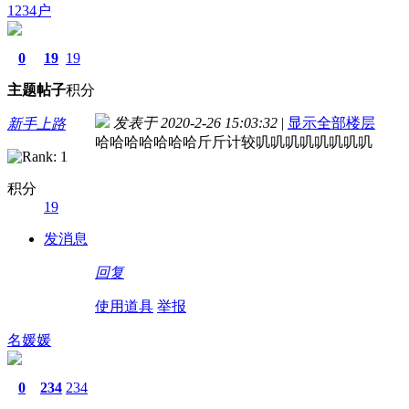
1234户
0
19
19
主题
帖子
积分
发表于 2020-2-26 15:03:32
|
显示全部楼层
新手上路
哈哈哈哈哈哈哈斤斤计较叽叽叽叽叽叽叽叽
积分
19
发消息
回复
使用道具
举报
名媛媛
0
234
234