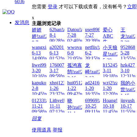
6036
您需要
登录
才可以下载或查看，没有帐号？
立即
x
发消息
主题浏览记录
62ban!zai!2026-
Datou!zai!2026-
user8963!zai!2026-
娇娇
爱心
王
8-1
7-28
7-27
ABC
娇!zai!2026-
龙!zai!2
00:28!read!
02:40!read!
20:39!read!
先
8-7
7-20
wangxiaozhou!zai!2026-
a20201233!zai!2026-
wwovar!zai!2026-
netflix!zai!2026-
9528687
小天狼
21:46!read!
09:27!re
把!zai!2026-
6-13
6-13
6-9
6-2
5-28
星!zai!2026-
7-26
14:00!read!
01:52!read!
21:05!read!
20:15!read!
13:55!re
14:09!read!
5-29
liwei9988!zai!2026-
17600737829!zai!2026-
li15245076642!za
hzk427!
孤鸿寡
龙
23:57!read!
3-20
3-17
3-11
3-10
鹄!zai!2026-
崎!zai!2026-
10:16!read!
09:59!read!
19:18!read!
12:31!re
3-16
3-12
kapukota!zai!2026-
xhnj123!zai!2026-
hui0512!zai!2026-
ad241601!zai!2026-
wzj2!zai!2026-
我的小
21:52!read!
01:08!read!
2-8
1-26
1-22
1-20
1-20
世!zai!2
10:45!read!
23:37!read!
09:42!read!
16:35!read!
12:20!read!
1-15
01233!zai!2025-
Lithyel!zai!2025-
69969!zai!2025-
Hoang!zai!2025-
jinyush!
晓
03:49!re
11-21
11-11
10-25
10-18
10-17
孙!zai!2025-
09:58!read!
07:12!read!
09:11!read!
11:45!read!
11:55!re
11-1
回复
15:58!read!
使用道具
举报