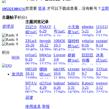
您需要
登录
才可以下载或查看，没有帐号？
立即
1953
2130
6036
x
主题
帖子
积分
主题浏览记录
管理员
PAKO!zai!2026-
1
plmokn!zai!2026
1111111
日记小
小天狼
6-29
5-21
5-4
号!zai!2026-
姐!zai!2026-
星!zai!2026-
01:07!read!
19:04!read!
13:12!re
6-23
7-24
6-6
22:27!read!
Z81acH!zai!2025-
jinyush!zai!2025-
1084563973!zai!2025-
yeha!zai!2025-
zzzqqq!
瑞特特
22:04!read!
14:27!read!
10-26
10-22
10-3
8-16
8-14
然!zai!2025-
10:40!read!
14:39!read!
00:42!read!
08:32!read!
21:19!re
9-11
积分
rsj!zai!2025-
hjhje!zai!2025-
Loveone!zai!2025-
娇娇
巨巨巨
冰美
10:21!read!
6036
6-10
3-9
3-8
娇!zai!2025-
你搬
式!zai!2
09:25!read!
13:37!read!
01:35!read!
2-3
2-2
家!zai!2025-
ljl852008!zai!2024-
lqh1982lL!zai!2024-
xxxmmm!zai!2024-
keyi!zai!2024-
333!zai
嗯呐
10:02!read!
05:44!re
2-2
10-11
10-6
9-19
9-7
8-2
发消息
呗!zai!2024-
16:46!read!
23:09!read!
11:30!read!
19:03!read!
23:33!read!
20:23!re
10-10
MTA!zai!2024-
sl23!zai!2024-
baikun!zai!2024-
ludan!zai!2024-
Katsu!zai!2024-
wenwen!
10:17!read!
5-7
4-29
4-26
3-31
3-21
3-12
00:57!read!
14:25!read!
17:04!read!
14:50!read!
03:14!read!
22:51!re
回复
使用道具
举报