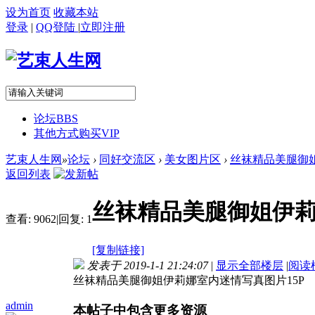
设为首页
收藏本站
登录
|
QQ登陆
|
立即注册
论坛
BBS
其他方式购买VIP
艺束人生网
»
论坛
›
同好交流区
›
美女图片区
›
丝袜精品美腿御姐伊
返回列表
丝袜精品美腿御姐伊莉
查看:
9062
|
回复:
1
[复制链接]
发表于 2019-1-1 21:24:07
|
显示全部楼层
|
阅读
丝袜精品美腿御姐伊莉娜室内迷情写真图片15P
admin
本帖子中包含更多资源