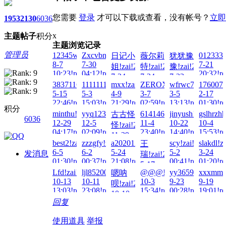
您需要
登录
才可以下载或查看，没有帐号？
立即
1953
2130
6036
x
主题
帖子
积分
主题浏览记录
管理员
12345wto!zai!2026-
Zxcvbnmh!zai!2026-
012333!
日记小
薇尔莉
犹犹豫
8-7
7-30
7-21
姐!zai!2026-
特!zai!2026-
豫!zai!2026-
10:23!read!
04:12!read!
20:32!re
7-24
7-24
7-23
3837116307!zai!2026-
1111111111!zai!2026-
mxx!zai!2026-
ZEROX!zai!2026-
wfrwc7799!zai!2
1760073
22:02!read!
01:49!read!
00:03!read!
5-15
5-3
4-9
3-7
3-5
2-17
22:46!read!
15:03!read!
21:29!read!
02:59!read!
13:13!read!
01:30!re
积分
minthu!zai!2025-
yyq123!zai!2025-
614146770!zai!2025-
jinyush!zai!2025-
gslhrzhh
古古怪
6036
12-29
12-5
11-4
10-22
10-4
怪!zai!2025-
04:17!read!
02:09!read!
23:40!read!
14:40!read!
15:53!re
11-29
best2!zai!2025-
zzzgfy!zai!2025-
a20201233!zai!2025-
scy!zai!2025-
slakdl!z
王
12:52!read!
6-5
6-2
5-24
5-2
3-24
发消息
瑞!zai!2025-
01:30!read!
00:37!read!
21:08!read!
00:41!read!
01:20!re
5-17
Lfd!zai!2024-
ljl852008!zai!2024-
@@@!zai!2024-
yy365984132!zai
xxxmmm
嗯呐
21:26!read!
10-13
10-11
10-3
9-23
9-19
呗!zai!2024-
13:03!read!
23:08!read!
15:34!read!
00:28!read!
19:01!re
10-10
回复
09:38!read!
使用道具
举报