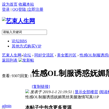
设为首页
收藏本站
登录
|
QQ登陆
|
立即注册
论坛
BBS
其他方式购买VIP
艺束人生网
»
论坛
›
同好交流区
›
美女图片区
›
性感OL制服诱惑妩
返回列表
性感OL制服诱惑妩媚
查看:
9307
|
回复:
1
[复制链接]
发表于 2019-1-1 21:19:51
|
显示全部楼层
|
阅读
性感OL制服诱惑妩媚黑丝美腿激情写真11P
admin
本帖子中包含更多资源