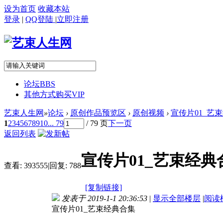
设为首页
收藏本站
登录
|
QQ登陆
|
立即注册
论坛
BBS
其他方式购买VIP
艺束人生网
»
论坛
›
原创作品预览区
›
原创视频
›
宣传片01_艺束经
1
2
3
4
5
6
7
8
9
10
... 79
/ 79 页
下一页
返回列表
宣传片01_艺束经典合
查看:
393555
|
回复:
788
[复制链接]
发表于 2019-1-1 20:36:53
|
显示全部楼层
|
阅读
宣传片01_艺束经典合集