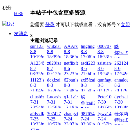
积分
本帖子中包含更多资源
6036
您需要
登录
才可以下载或查看，没有帐号？
立即
发消息
x
主题浏览记录
sun123456789!zai!2026-
wukqai!zai!2026-
AAArsmls!zai!2026-
lingling!zai!2026-
0007070707070!z
咪
8-8
8-8
8-8
8-8
8-8
你!zai!2
19:19!read!
18:39!read!
18:36!read!
17:06!read!
16:33!read!
8-8
A123456...!zai!2026-
z820!zai!2026-
netflix!zai!2026-
asdf223344!zai!2026-
zsistiancai!zai!20
2621248
13:12!re
8-7
8-7
8-6
8-6
8-6
8-6
08:35!read!
00:12!read!
23:23!read!
21:04!read!
19:54!read!
17:54!re
11123!zai!2026-
dcg!zai!2026-
62ban!zai!2026-
zxl5!zai!2026-
qunfaguo666666!
annalou
8-3
8-3
8-3
8-3
8-3
8-2
21:04!read!
16:26!read!
12:48!read!
07:50!read!
07:17!read!
20:12!re
chush!zai!2026-
Lucas!zai!2026-
q1a1z1w1e1!zai!2026-
Peter100713!zai!
dyc!zai
鳄
7-31
7-31
7-31
7-30
7-30
鱼!zai!2026-
23:54!read!
13:58!read!
12:19!read!
14:05!read!
13:03!re
7-30
afdssdfadsffs!zai!2026-
3074276607!zai!2026-
zhangzihao!zai!2026-
987654hjh!zai!2026-
fywz140511!zai!
薇尔莉
21:31!read!
7-25
7-25
7-24
7-24
7-24
特!zai!2
13:33!read!
10:57!read!
23:07!read!
03:36!read!
01:57!read!
7-24