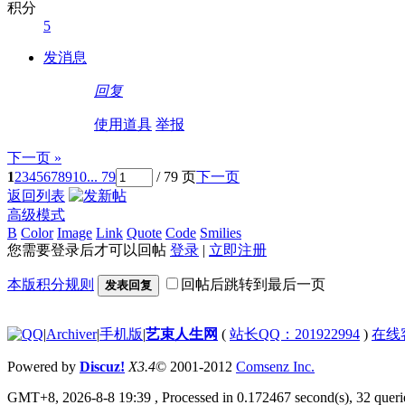
积分
5
发消息
回复
使用道具
举报
下一页 »
1
2
3
4
5
6
7
8
9
10
... 79
/ 79 页
下一页
返回列表
高级模式
B
Color
Image
Link
Quote
Code
Smilies
您需要登录后才可以回帖
登录
|
立即注册
本版积分规则
回帖后跳转到最后一页
发表回复
|
Archiver
|
手机版
|
艺束人生网
(
站长QQ：201922994
)
在线
Powered by
Discuz!
X3.4
© 2001-2012
Comsenz Inc.
GMT+8, 2026-8-8 19:39
, Processed in 0.172467 second(s), 32 querie