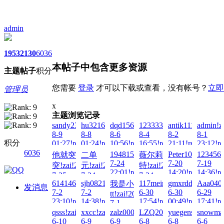
admin
1953
2130
6036
本帖子中包含更多资源
主题
帖子
积分
您需要
登录
才可以下载或查看，没有帐号？
立即
管理员
x
主题浏览记录
sandy23!zai!2026-
hu321644451!zai!2026-
dqd15627860451!zai!2026-
1233331!zai!2026-
antik1111!zai!202
admin!z
8-9
8-8
8-6
8-4
8-2
8-1
积分
01:27!read!
01:24!read!
10:56!read!
16:55!read!
21:11!read!
23:12!re
6036
1948157307!zai!2026-
Peter100713!zai!
1234567
他就突
二单
薇尔莉
7-24
7-20
7-19
突!zai!2026-
元!zai!2026-
特!zai!2026-
22:01!read!
14:20!read!
14:36!re
7-25
7-24
7-24
614146770!zai!2026-
sjh0821!zai!2026-
117meimu!zai!2026-
gmxrdd!zai!2026
Aaa0405
我是小
11:29!read!
22:01!read!
01:54!read!
发消息
7-2
7-2
6-30
6-30
6-29
tt!zai!2026-
23:10!read!
14:38!read!
17:54!read!
00:49!read!
17:41!re
7-1
04:43!read!
qsss!zai!2026-
xxcc!zai!2026-
zalz000!zai!2026-
LZQ2025!zai!2026-
yuegensen!zai!20
snowmak
6-10
6-9
6-9
6-8
6-8
6-6