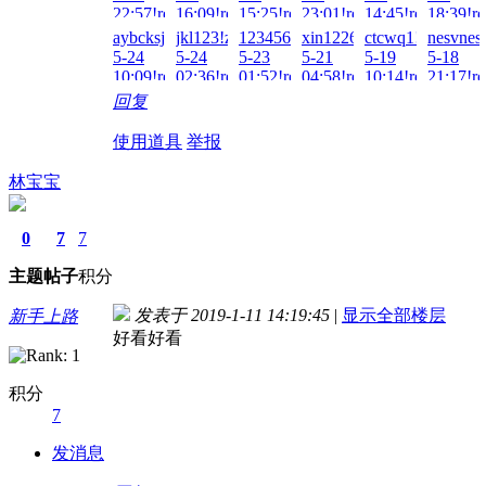
22:57!read!
16:09!read!
15:25!read!
23:01!read!
14:45!read!
18:39!re
aybcksj!zai!2026-
jkl123!zai!2026-
123456Q!zai!2026-
xin122698!zai!2026-
ctcwq1!zai!2026-
nesvnes
5-24
5-24
5-23
5-21
5-19
5-18
10:09!read!
02:36!read!
01:52!read!
04:58!read!
10:14!read!
21:17!re
回复
使用道具
举报
林宝宝
0
7
7
主题
帖子
积分
发表于 2019-1-11 14:19:45
|
显示全部楼层
新手上路
好看好看
积分
7
发消息