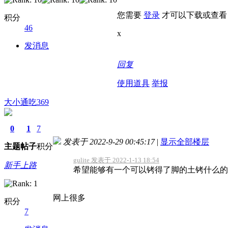
您需要
登录
才可以下载或查看
积分
46
x
发消息
回复
使用道具
举报
大小通吃369
0
1
7
发表于 2022-9-29 00:45:17
|
显示全部楼层
主题
帖子
积分
gulite 发表于 2022-1-13 18:54
新手上路
希望能够有一个可以铐得了脚的土铐什么的
网上很多
积分
7