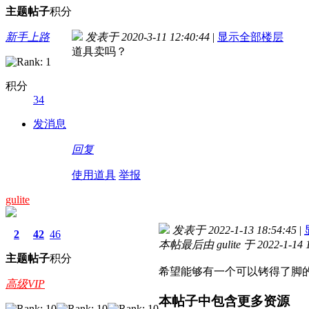
主题
帖子
积分
新手上路
发表于 2020-3-11 12:40:44
|
显示全部楼层
道具卖吗？
积分
34
发消息
回复
使用道具
举报
gulite
发表于 2022-1-13 18:54:45
|
2
42
46
本帖最后由 gulite 于 2022-1-14 
主题
帖子
积分
希望能够有一个可以铐得了脚
高级VIP
本帖子中包含更多资源