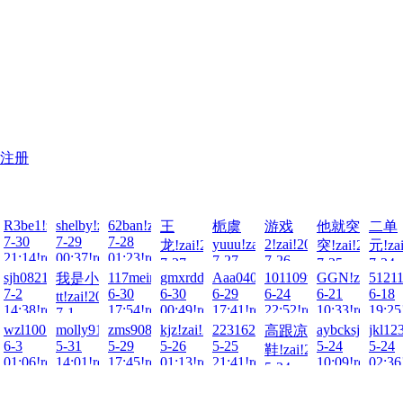
注册
6-
R3be1!zai!2026-
shelby!zai!2026-
62ban!zai!2026-
王
栀虞
游戏
他就突
二单
7-30
7-29
7-28
yuuu!zai!2026-
2!zai!2026-
026-
龙!zai!2026-
突!zai!2026-
元!zai
21:14!read!
00:37!read!
01:23!read!
7-27
7-26
7-27
7-25
7-24
00:39!read!
00:31!read!
i!2026-
70!zai!2026-
sjh0821!zai!2026-
117meimu!zai!2026-
gmxrdd!zai!2026-
Aaa040518!zai!2026-
101109tt!zai!2026-
GGN!zai!2026
51211
我是小
ad!
20:23!read!
11:29!read!
22:01
7-2
6-30
6-30
6-29
6-24
6-21
6-18
tt!zai!2026-
ad!
14:38!read!
17:54!read!
00:49!read!
17:41!read!
22:52!read!
10:33!read!
19:25
7-1
04:43!read!
766!zai!2026-
wzl100!zai!2026-
molly9113!zai!2026-
zms908769129!zai!2026-
kjz!zai!2026-
2231624305!zai!2026-
aybcksj!zai!20
jkl12
高跟凉
6-3
5-31
5-29
5-26
5-25
5-24
5-24
鞋!zai!2026-
ad!
01:06!read!
14:01!read!
17:45!read!
01:13!read!
21:41!read!
10:09!read!
02:36
5-24
12:14!read!