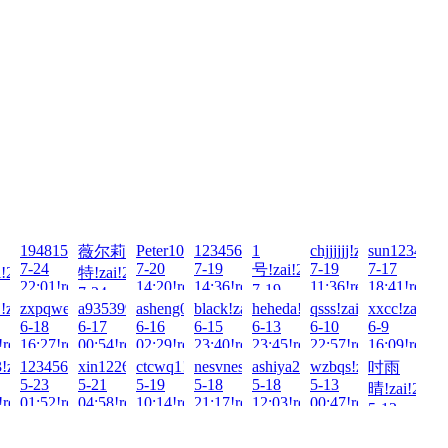
1948157307!zai!2026-
Peter100713!zai!2026-
123456789054321!zai!2026-
1
chjjjjjj!zai!2026-
sun12345678
薇尔莉
7-24
7-20
7-19
7-19
7-17
号!zai!2026-
!2026-
特!zai!2026-
22:01!read!
14:20!read!
14:36!read!
11:36!read!
18:41!read!
7-19
7-24
13:30!read!
-
!zai!2026-
zxpqweasd!zai!2026-
a935399479!zai!2026-
asheng0226!zai!2026-
black!zai!2026-
heheda!zai!2026-
qsss!zai!2026-
xxcc!zai!20
!read!
01:54!read!
6-18
6-17
6-16
6-15
6-13
6-10
6-9
!read!
16:27!read!
00:54!read!
02:29!read!
23:40!read!
23:45!read!
22:57!read!
16:09!read!
26-
3!zai!2026-
123456Q!zai!2026-
xin122698!zai!2026-
ctcwq1!zai!2026-
nesvnesv!zai!2026-
ashiya2018!zai!2026-
wzbqs!zai!2026-
吋雨
5-23
5-21
5-19
5-18
5-18
5-13
晴!zai!2026
!read!
01:52!read!
04:58!read!
10:14!read!
21:17!read!
12:03!read!
00:47!read!
5-12
00:13!read!