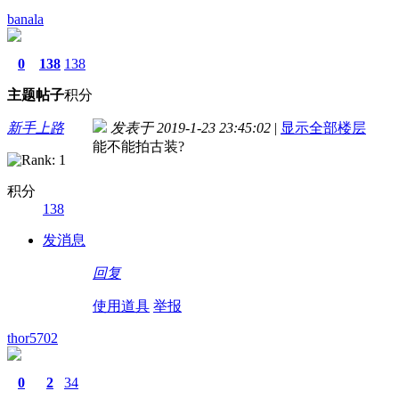
banala
0
138
138
主题
帖子
积分
新手上路
发表于 2019-1-23 23:45:02
|
显示全部楼层
能不能拍古装?
积分
138
发消息
回复
使用道具
举报
thor5702
0
2
34