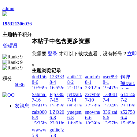
admin
1953
2130
6036
主题
帖子
积分
本帖子中包含更多资源
管理员
您需要
登录
才可以下载或查看，没有帐号？
立即
x
主题浏览记录
dqd15627860451!zai!2026-
1233331!zai!2026-
antik1111!zai!2026-
admin!zai!2026-
user8963!zai!202
钢弹
积分
8-6
8-4
8-2
8-1
8-1
弹!zai!2
6036
10:56!read!
16:55!read!
21:11!read!
23:12!read!
19:47!read!
7-30
Sabina_06!zai!2026-
Fjp780417!zai!2026-
lyf!zai!2026-
zxcvbbvcxz!zai!2026-
133041497007!za
6141467
21:19!re
7-16
7-15
7-14
7-10
7-4
7-2
09:41!read!
15:35!read!
08:31!read!
22:23!read!
15:24!read!
23:10!re
发消息
zalz000!zai!2026-
LZQ2025!zai!2026-
yuegensen!zai!2026-
snowmaker!zai!2026-
336!zai!2026-
z527589
6-9
6-8
6-8
6-6
6-6
6-4
15:25!read!
23:01!read!
14:45!read!
18:39!read!
13:57!read!
15:45!re
wwwwrrr!zai!2026-
gulite!zai!2026-
5-9
5-8