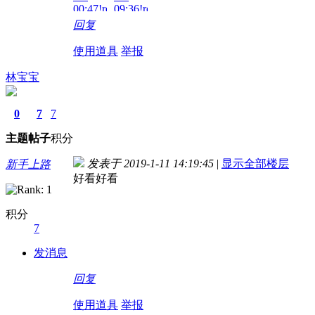
00:47!read!
09:36!read!
回复
使用道具
举报
林宝宝
0
7
7
主题
帖子
积分
发表于 2019-1-11 14:19:45
|
显示全部楼层
新手上路
好看好看
积分
7
发消息
回复
使用道具
举报