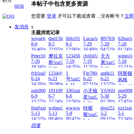
积分
本帖子中包含更多资源
6036
您需要
登录
才可以下载或查看，没有帐号？
立即
发消息
x
主题浏览记录
xuyuejun!zai!2026-
dqd15627860451!zai!2026-
hhh101010!zai!2026-
Lucas!zai!2026-
l897830689!zai!
62ban!z
8-6
8-5
8-1
7-29
7-29
7-28
16:46!read!
22:02!read!
12:06!read!
16:49!read!
04:52!read!
01:24!re
Peter100713!zai!2026-
123456789054321!zai!2026-
chjjjjjj!zai!2026-
wings!z
摩拉克
天方
7-20
7-19
7-19
7-18
斯!zai!2026-
累!zai!2026-
18:34!read!
14:35!read!
11:35!read!
15:21!re
7-20
7-19
fvh!zai!2026-
1234@56!zai!2026-
1
Fjp780417!zai!2026-
antik1111!zai!202
阿斯顿
11:47!read!
03:34!read!
6-24
6-23
6-22
6-21
号!zai!2026-
风格
14:26!read!
20:08!read!
07:51!read!
13:57!read!
6-23
化!zai!2
13:31!read!
zalz000!zai!2026-
101109tt!zai!2026-
336!zai!2026-
YAN0163!zai!20
zms9087
小天狼
6-19
6-9
6-7
6-6
5-30
5-29
星!zai!2026-
14:33!re
15:27!read!
22:24!read!
13:56!read!
01:20!read!
17:45!re
5-30
fruit!zai!2026-
wzbqs!zai!2026-
wwwwrrr!zai!2026-
dog2511991!zai!
xzx!zai
哇喔
01:59!read!
5-13
5-13
5-9
5-2
5-1
喔!zai!2026-
14:32!read!
00:46!read!
00:47!read!
09:11!read!
23:34!re
5-4
回复
17:07!read!