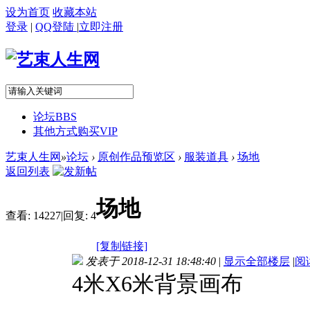
设为首页
收藏本站
登录
|
QQ登陆
|
立即注册
论坛
BBS
其他方式购买VIP
艺束人生网
»
论坛
›
原创作品预览区
›
服装道具
›
场地
返回列表
场地
查看:
14227
|
回复:
4
[复制链接]
发表于 2018-12-31 18:48:40
|
显示全部楼层
|
阅
4米X6米背景画布